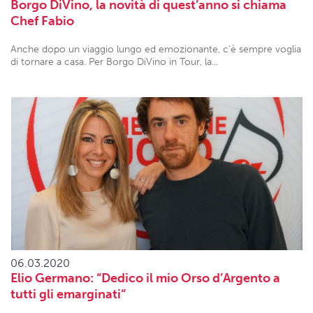
Borgo DiVino, la novità di quest’anno si chiama
Chef Fabio
Anche dopo un viaggio lungo ed emozionante, c’è sempre voglia
di tornare a casa. Per Borgo DiVino in Tour, la...
06.03.2020
Elio Germano: “Dedico il mio Orso d’Argento a
tutti gli emarginati“