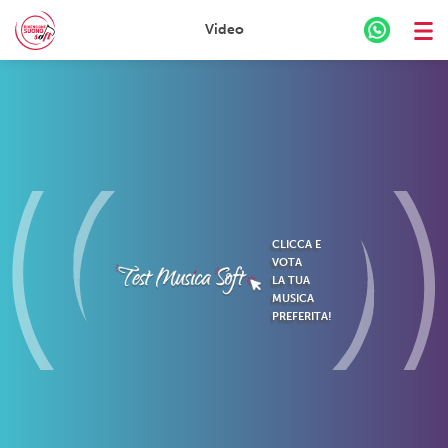
Video
Skip
to
content
CLICCA E
VOTA
LA TUA
MUSICA
PREFERITA!