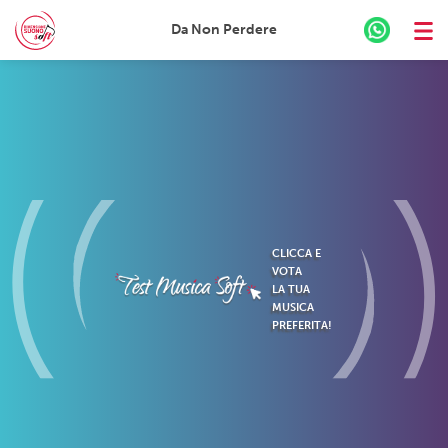
Da Non Perdere
Skip
to
content
CLICCA E
VOTA
LA TUA
MUSICA
PREFERITA!