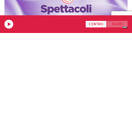
CENTRO
NORD
26.06.2026
Gli eventi del weekend (26 – 28 giugno) a Milano
e dintorni
EVENTI Giugno è il mese del Pride. “Corpi in Rivolta, in lotta per i
diritti” è il tema e il...
Più recenti
Meno recenti
1/48