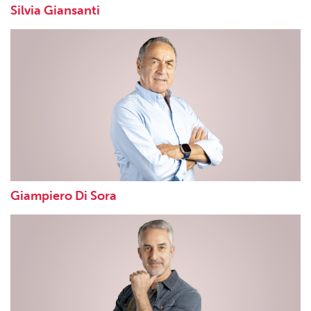
Silvia Giansanti
Giampiero Di Sora