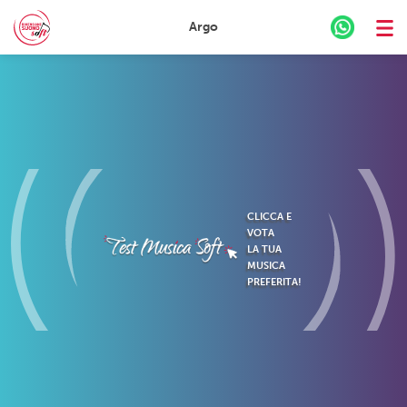
Argo
Skip
to
content
CLICCA E
VOTA
LA TUA
MUSICA
PREFERITA!