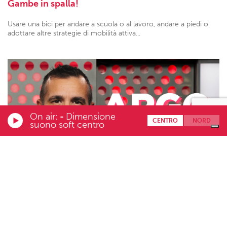
Gambe in spalla!
Usare una bici per andare a scuola o al lavoro, andare a piedi o
adottare altre strategie di mobilità attiva...
On air:
-
Dimensione
CENTRO
NORD
suono soft centro
12.10.2023
Settembre – Mammoni d’Europa
Dopo gli ultimi fatti di cronaca che hanno coinvolto ciclisti e
pedoni a Milano, il Comune introduce l’obbligo dei sensori...