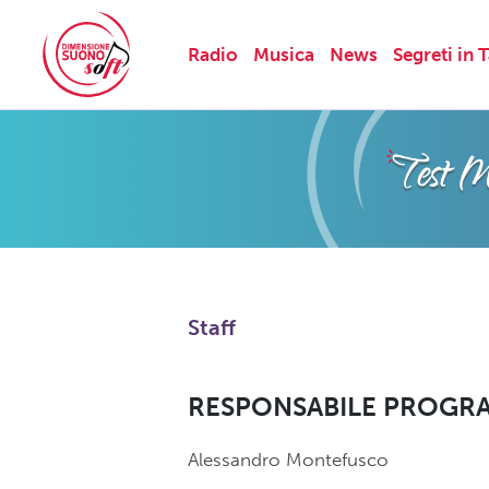
Radio
Musica
News
Segreti in 
Skip
to
content
Staff
RESPONSABILE PROGR
Alessandro Montefusco