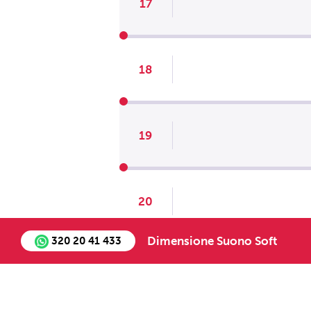
17
18
19
20
Dimensione Suono Soft
320 20 41 433
Chi siamo
Staff
Job Oppo