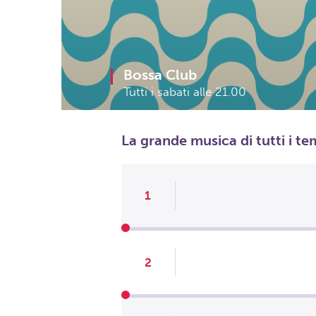
Bossa Club
Tutti i sabati alle 21.00
La grande musica di tutti i t
1
2