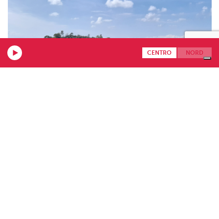
CENTRO
NORD
23.06.2026
Skopelos, la gemma greca rimasta autentica oltre
il mito di “Mamma Mia!”
Per la nuova tappa di Travel Experience, Beppe Pellegrino ci porta
in Grecia, ma lontano dalle isole più affollate e...
Più recenti
Meno recenti
1/191