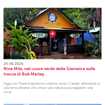
24.06.2026
Nine Mile, nel cuore verde della Giamaica sulle
tracce di Bob Marley
Oggi con Travel Experience voliamo verso i Caraibi, atterrando in
una terra vibrante che unisce una natura lussureggiante, una
ricca...