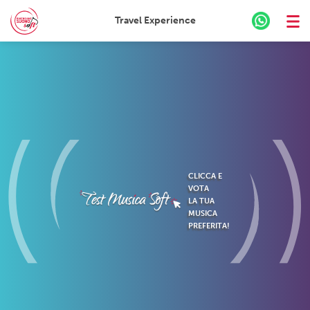
Travel Experience
Skip
to
content
CLICCA E
VOTA
LA TUA
MUSICA
PREFERITA!