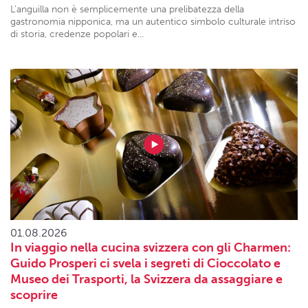
L'anguilla non è semplicemente una prelibatezza della
gastronomia nipponica, ma un autentico simbolo culturale intriso
di storia, credenze popolari e...
01.08.2026
In viaggio nella cucina svizzera con gli Charmen:
Guido Prosperi ci svela i segreti di Cioccolato e
Museo dei Trasporti, la Svizzera da assaggiare e
scoprire