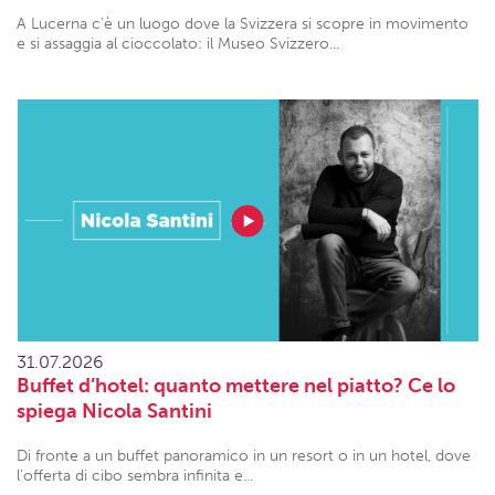
A Lucerna c’è un luogo dove la Svizzera si scopre in movimento
e si assaggia al cioccolato: il Museo Svizzero...
31.07.2026
Buffet d’hotel: quanto mettere nel piatto? Ce lo
spiega Nicola Santini
Di fronte a un buffet panoramico in un resort o in un hotel, dove
l'offerta di cibo sembra infinita e...