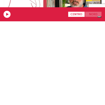
CENTRO
NORD
30.07.2026
I rossi si possono bere freddi? ne parliamo con
Maurizio Dattero
Servire il vino rosso fresco durante la bella stagione è uno dei
dilemmi più frequenti tra gli appassionati di enogastronomia....
Più recenti
Meno recenti
1/568