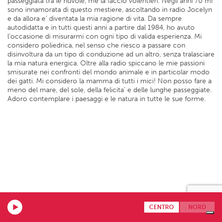
passeggiata tra le nuvole, me la faccio volentieri. Negli anni 70 mi
sono innamorata di questo mestiere, ascoltando in radio Jocelyn
e da allora e’ diventata la mia ragione di vita. Da sempre
autodidatta e in tutti questi anni a partire dal 1984, ho avuto
l’occasione di misurarmi con ogni tipo di valida esperienza. Mi
considero poliedrica, nel senso che riesco a passare con
disinvoltura da un tipo di conduzione ad un altro, senza tralasciare
la mia natura energica. Oltre alla radio spiccano le mie passioni
smisurate nei confronti del mondo animale e in particolar modo
dei gatti. Mi considero la mamma di tutti i mici! Non posso fare a
meno del mare, del sole, della felicita’ e delle lunghe passeggiate.
Adoro contemplare i paesaggi e le natura in tutte le sue forme.
CENTRO
NORD