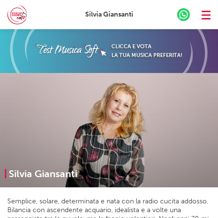
Silvia Giansanti
Skip
to
CLICCA E VOTA
content
LA TUA MUSICA PREFERITA!
Silvia Giansanti
Semplice, solare, determinata e nata con la radio cucita addosso.
Bilancia con ascendente acquario, idealista e a volte una