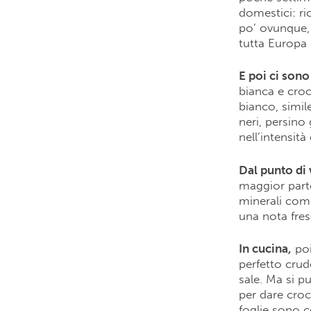
domestici: ri
po’ ovunque, 
tutta Europa 
E poi ci sono
bianca e croc
bianco, simil
neri, persino
nell’intensità
Dal punto di 
maggior parte
minerali come
una nota fres
In cucina,
poi
perfetto crud
sale. Ma si p
per dare croc
foglie sono c