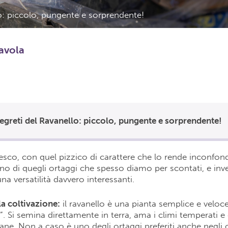
lo: piccolo, pungente e sorprendente!
tavola
 segreti del Ravanello: piccolo, pungente e sorprendente!
esco, con quel pizzico di carattere che lo rende inconfond
no di quegli ortaggi che spesso diamo per scontati, e in
na versatilità davvero interessanti.
a coltivazione:
il ravanello è una pianta semplice e veloce
. Si semina direttamente in terra, ama i climi temperati e 
ne. Non a caso è uno degli ortaggi preferiti anche negli o