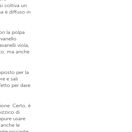
si coltiva un
a è diffuso in
con la polpa
avanello
vanelli viola,
tto, ma anche
mposto per la
re e sali
fetto per dare
ione. Certo, è
izzico di
oppure usare
 anche le
nte piccante.