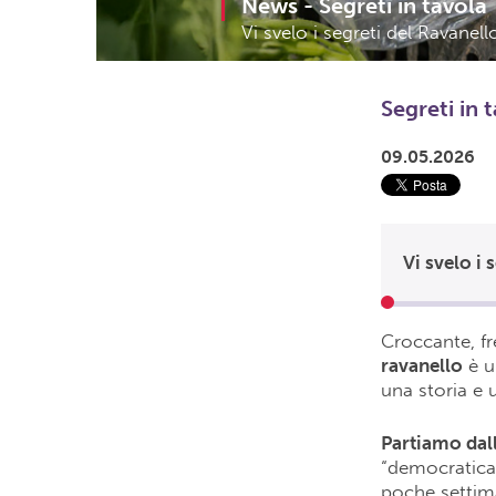
News -
Segreti in tavola
Vi svelo i segreti del Ravanel
Segreti in 
09.05.2026
Vi svelo i
Croccante, fr
ravanello
è u
una storia e u
Partiamo dall
“democratica”
poche settima