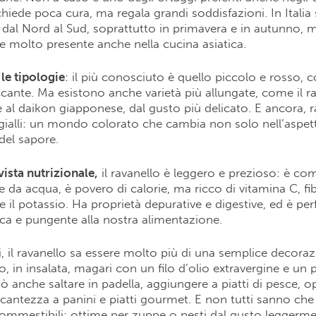
chiede poca cura, ma regala grandi soddisfazioni. In Italia 
dal Nord al Sud, soprattutto in primavera e in autunno, m
e molto presente anche nella cucina asiatica.
 le tipologie
: il più conosciuto è quello piccolo e rosso, 
cante. Ma esistono anche varietà più allungate, come il r
e al daikon giapponese, dal gusto più delicato. E ancora, ra
 gialli: un mondo colorato che cambia non solo nell’aspe
 del sapore.
vista nutrizionale,
il ravanello è leggero e prezioso: è co
 da acqua, è povero di calorie, ma ricco di vitamina C, fib
 il potassio. Ha proprietà depurative e digestive, ed è per
ca e pungente alla nostra alimentazione.
, il ravanello sa essere molto più di una semplice decoraz
o, in insalata, magari con un filo d’olio extravergine e un p
uò anche saltare in padella, aggiungere a piatti di pesce, 
cantezza a panini e piatti gourmet. E non tutti sanno che
ommestibili: ottime per zuppe o pesti dal gusto leggerme