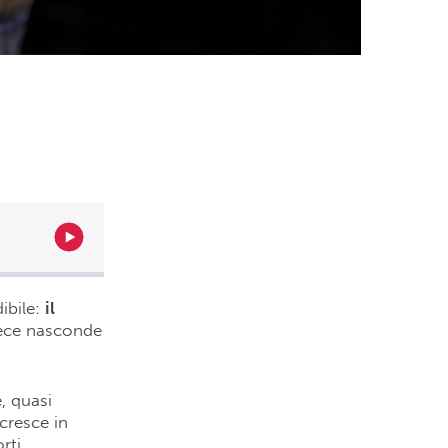
ibile:
il
vece nasconde
, quasi
cresce in
rti