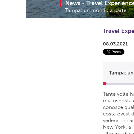
News -
Travel Experienc
Tampa: un mondo a parte
Travel Exp
08.03.2021
Tampa: un
Tante volte h
mia risposta 
conosce qualc
costa ovest d
vedere , inna
New York, a T
altissimi di v