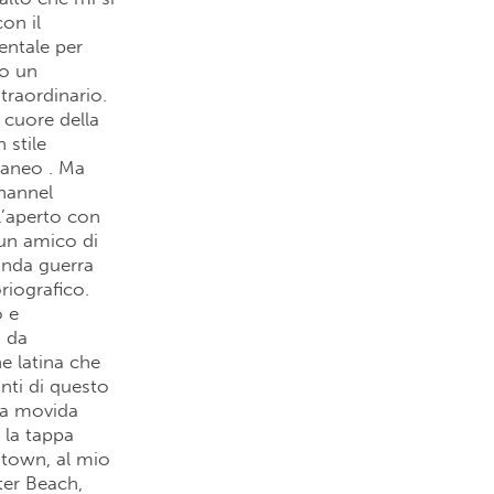
on il
entale per
to un
traordinario.
 cuore della
 stile
raneo . Ma
Channel
ll’aperto con
 un amico di
conda guerra
riografico.
o e
o da
e latina che
nti di questo
la movida
 la tappa
ntown, al mio
ter Beach,