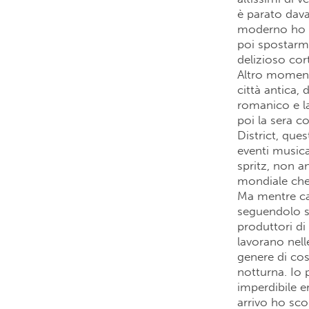
è parato dava
moderno ho vo
poi spostarmi
delizioso cor
Altro momento
città antica,
romanico e la
poi la sera c
District, ques
eventi musica
spritz, non a
mondiale che 
Ma mentre ca
seguendolo so
produttori di
lavorano nell
genere di cos
notturna. Io 
imperdibile 
arrivo ho sco