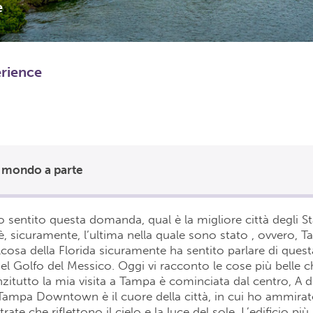
e
erience
 mondo a parte
o sentito questa domanda, qual è la migliore città degli Sta
è, sicuramente, l’ultima nella quale sono stato , ovvero, 
osa della Florida sicuramente ha sentito parlare di questa
el Golfo del Messico. Oggi vi racconto le cose più belle 
nzitutto la mia visita a Tampa è cominciata dal centro, A d
ampa Downtown è il cuore della città, in cui ho ammirato
etrate che riflettono il cielo e la luce del sole. L’edificio più