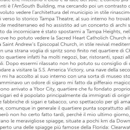
nti è l’AmSouth Building, ma cercando poi un contrasto c
luto vedere l’architettura del municipio in stile rinascim
 verso lo storico Tampa Theatre, al suo interno ho trova
tile mediterraneo ed ho assistito ad un concerto di archi s
 da incorniciare è stato spostarmi a Tampa Heights, nel
 dove ho potuto vedere la Sacred Heart Catholich Church in
 Saint Andrew’s Episcopal Church, in stile revival mediter
on una strana voglia di spritz sono finito nel quartiere di 
to quartiere infatti ha molti negozi, bar, ristoranti, spazi a
li. Dopo essermi rilassato non ho potuto su consiglio di
ndare a visitare la S.S. America Victory, una nave della se
mi ha accolto al suo interno con una sorta di museo sto
mminavo un odore di sigaro mi fatto da pifferaio magic
no arrivato a Ybor City, quartiere che fu fondato propri
 sigari ed è popolato principalmente da immigrati di origin
e fabbriche di sigari e tabacco, uno spettacolo per gli ama
e, comunque in generale il quartiere punta soprattutto al
però non ho certo fatto tardi, perché il mio ultimo giorno,
erano le meravigliose spiagge, situate a pochi km da Dow
perto una delle spiagge più famose della Florida: Clearwa