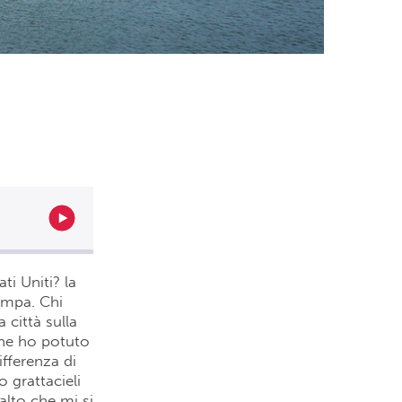
ti Uniti? la
Tampa. Chi
 città sulla
che ho potuto
ifferenza di
 grattacieli
 alto che mi si