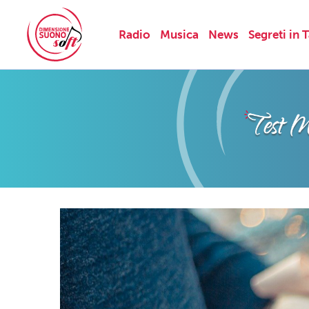
Radio
Musica
News
Segreti in 
Skip
to
content