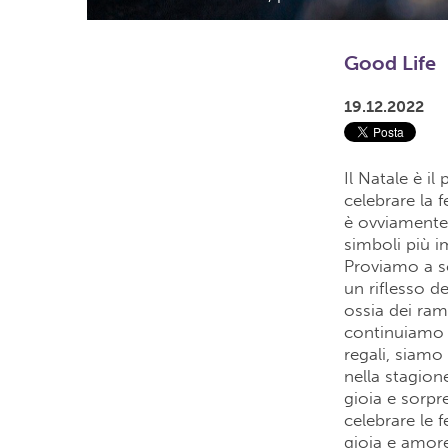
Good Life
19.12.2022
Il Natale è il
celebrare la f
è ovviamente 
simboli più i
Proviamo a sc
un riflesso d
ossia dei ram
continuiamo a
regali, siamo
nella stagion
gioia e sorpr
celebrare le 
gioia e amor