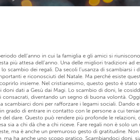
 periodo dell’anno in cui la famiglia e gli amici si riuniscon
esta più attesa dell’anno. Una delle migliori tradizioni ad 
lo scambio dei regali. Da secoli l’usanza di scambiarsi i do
mportanti e riconosciuti del Natale. Ma perché esiste que
oprirlo insieme. Nel cristianesimo, questo gesto è stato
ei doni dati a Gesù dai Magi. Lo scambio di doni, le cosidd
i consacrati, diventando un segno di buona volontà. Ogg
 scambiarci doni per rafforzare i legami sociali. Dando e
 in grado di entrare in contatto con le persone a cui tenia
e del dare. Questo può rendere più profonde le relazioni
esa sia a chi dà che a chi riceve. Fare regali non è solo u
feste, ma è anche un premuroso gesto di gratitudine. Non
e, ma ha anche uno scopo pratico. Scambiandoci doni, s