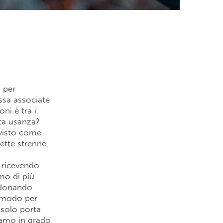
o per
essa associate
ni è tra i
sta usanza?
 visto come
ette strenne,
i
 ricevendo
mo di più
, donando
n modo per
 solo porta
iamo in grado