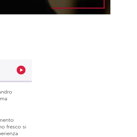
andro
amma
imento
no fresco si
perienza