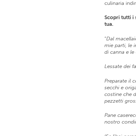
culinaria indi
Scopri tutti 
tua.
“
Dal macellaio
mie parti, le
di canna e le
Lessate dei fa
Preparate il 
secchi e orig
costine che d
pezzetti gro
Pane caserecc
nostro condi