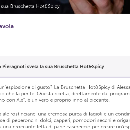
a sua Bruschetta Hot&Spicy
tavola
 Pieragnoli svela la sua Bruschetta Hot&Spicy
un’esplosione di gusto? La Bruschetta Hot&Spicy di Aless
ciò che fa per te. Questa ricetta, direttamente dal progr
o con Ale”, è un vero e proprio inno al piccante.
iale rostinciane, una cremosa purea di fagioli e un cond
se di peperoncini dolci, capperi, pomodori secchi e origa
 una croccante fetta di pane casereccio per creare un’es