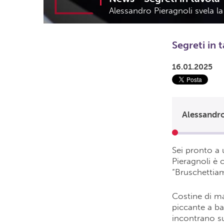
Alessandro Pieragnoli svela l
Segreti in 
16.01.2025
Alessandro
Sei pronto a 
Pieragnoli è 
“Bruschettiam
Costine di ma
piccante a ba
incontrano su