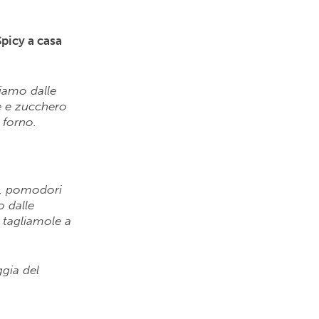
Spicy a casa
miamo dalle
e e zucchero
 forno.
ri, pomodori
o dalle
 tagliamole a
ggia del