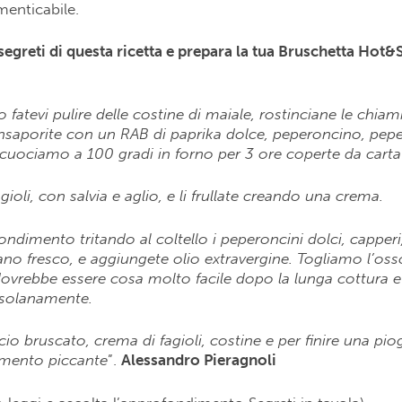
menticabile.
i segreti di questa ricetta e prepara la tua Bruschetta Hot&
 fatevi pulire delle costine di maiale, rostinciane le chia
 insaporite con un RAB di paprika dolce, peperoncino, pep
 cuociamo a 100 gradi in forno per 3 ore coperte da carta
gioli, con salvia e aglio, e li frullate creando una crema.
condimento tritando al coltello i peperoncini dolci, cappe
ano fresco, e aggiungete olio extravergine. Togliamo l’oss
ovrebbe essere cosa molto facile dopo la lunga cottura e
ssolanamente.
io bruscato, crema di fagioli, costine e per finire una pio
mento piccante
”.
Alessandro Pieragnoli