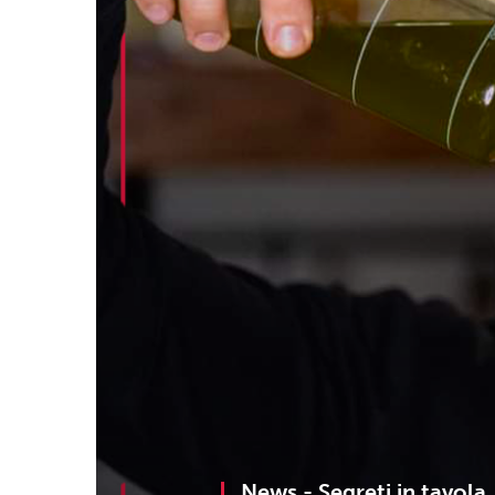
News -
Segreti in tavola