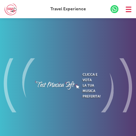
Travel Experience
Skip
to
content
CLICCA E
VOTA
LA TUA
MUSICA
PREFERITA!