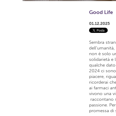
Good Life
01.12.2025
Sembra strano
dell’umanità,
non è solo un
solidarietà e
qualche dato 
2024 ci sono 
piacere, rigu
ricorderai che
ai farmaci an
vivono una vi
raccontano st
passione. Per
promessa di 