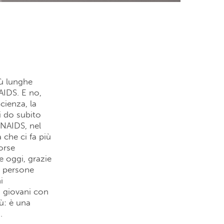
iù lunghe
AIDS. E no,
cienza, la
i do subito
UNAIDS, nel
 che ci fa più
orse
e oggi, grazie
e persone
i
i giovani con
ù: è una
.