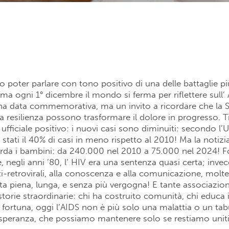
 poter parlare con tono positivo di una delle battaglie p
 ma ogni 1° dicembre il mondo si ferma per riflettere sull’ 
a data commemorativa, ma un invito a ricordare che la S
 la resilienza possono trasformare il dolore in progresso. T
ufficiale positivo: i nuovi casi sono diminuiti: secondo l’
stati il 40% di casi in meno rispetto al 2010! Ma la notizia
arda i bambini: da 240.000 nel 2010 a 75.000 nel 2024! F
, negli anni ’80, l’ HIV era una sentenza quasi certa; invec
ti-retrovirali, alla conoscenza e alla comunicazione, molt
ta piena, lunga, e senza più vergogna! E tante associazion
orie straordinarie: chi ha costruito comunità, chi educa 
 fortuna, oggi l’AIDS non è più solo una malattia o un tab
speranza, che possiamo mantenere solo se restiamo uniti