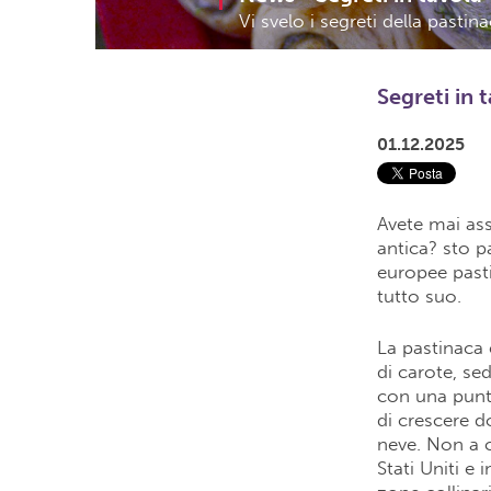
Vi svelo i segreti della pasti
Segreti in 
01.12.2025
Avete mai ass
antica? sto p
europee past
tutto suo.
La pastinaca 
di carote, se
con una punta
di crescere do
neve. Non a c
Stati Uniti e 