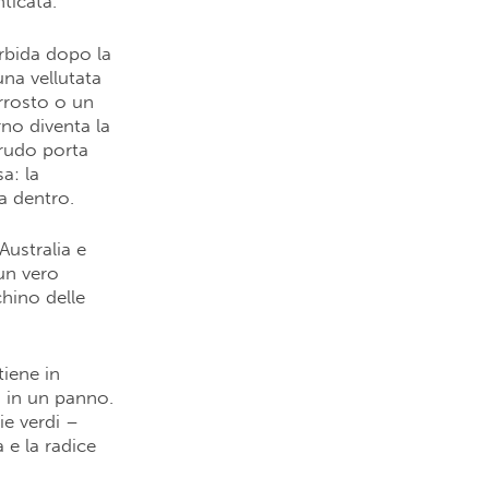
ticata.
orbida dopo la
una vellutata
rrosto o un
rno diventa la
crudo porta
a: la
a dentro.
Australia e
un vero
hino delle
tiene in
o in un panno.
ie verdi –
 e la radice