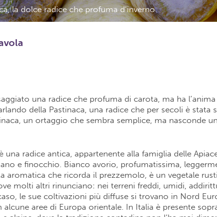
naca, la dolce radice che profuma d’inverno
tavola
aggiato una radice che profuma di carota, ma ha l’anima 
arlando della Pastinaca, una radice che per secoli è stata s
inaca, un ortaggio che sembra semplice, ma nasconde un
è una radice antica, appartenente alla famiglia delle Apiace
dano e finocchio. Bianco avorio, profumatissima, leggerm
 aromatica che ricorda il prezzemolo, è un vegetale rust
ve molti altri rinunciano: nei terreni freddi, umidi, addiritt
aso, le sue coltivazioni più diffuse si trovano in Nord Eu
in alcune aree di Europa orientale. In Italia è presente sopr