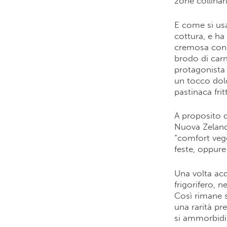
zone collinar
E come si usa
cottura, e ha 
cremosa con 
brodo di carn
protagonista 
un tocco dolc
pastinaca fri
A proposito d
Nuova Zelanda
“comfort vege
feste, oppure
Una volta acq
frigorifero, 
Così rimane s
una rarità pr
si ammorbidi