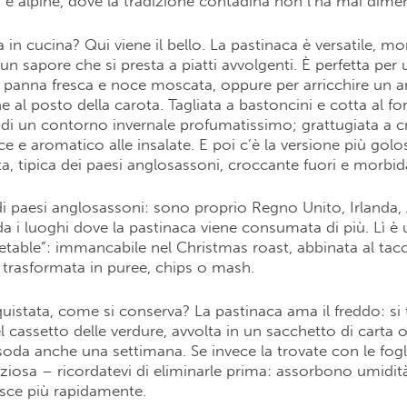
i e alpine, dove la tradizione contadina non l’ha mai dimen
 in cucina? Qui viene il bello. La pastinaca è versatile, m
un sapore che si presta a piatti avvolgenti. È perfetta per 
panna fresca e noce moscata, oppure per arricchire un a
e al posto della carota. Tagliata a bastoncini e cotta al fo
di un contorno invernale profumatissimo; grattugiata a 
e e aromatico alle insalate. E poi c’è la versione più golos
tta, tipica dei paesi anglosassoni, croccante fuori e morbid
i paesi anglosassoni: sono proprio Regno Unito, Irlanda, 
 i luoghi dove la pastinaca viene consumata di più. Lì è 
table”: immancabile nel Christmas roast, abbinata al tacc
 trasformata in puree, chips o mash.
uistata, come si conserva? La pastinaca ama il freddo: si 
nel cassetto delle verdure, avvolta in un sacchetto di carta 
oda anche una settimana. Se invece la trovate con le fogl
eziosa – ricordatevi di eliminarle prima: assorbono umidità
sce più rapidamente.