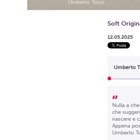
Umberto Tozzi
Soft Origin
12.05.2025
Umberto T
Nulla a che
che suggeri
nascere e c
Appena poss
Umberto To