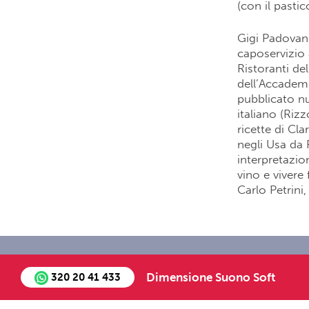
(con il pastic
Gigi Padovani
caposervizio 
Ristoranti de
dell’Accademia
pubblicato nu
italiano (Riz
ricette di Cl
negli Usa da R
interpretazion
vino e vivere 
Carlo Petrini
Chi siamo
Staff
Job Oppo
Dimensione Suono Soft
320 20 41 433
©2018 - All Right Re