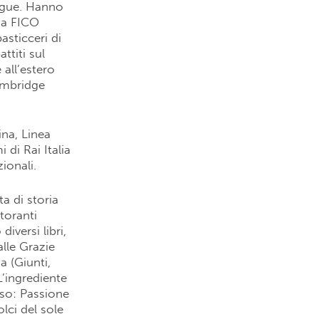
lingue. Hanno
i a FICO
asticceri di
ttiti sul
 all’estero
ambridge
na, Linea
di Rai Italia
ionali.
a di storia
storanti
iversi libri,
alle Grazie
 (Giunti,
L’ingrediente
sso: Passione
lci del sole