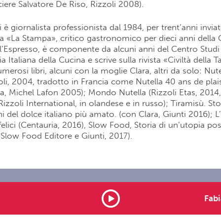
ciere Salvatore De Riso, Rizzoli 2008).
 è giornalista professionista dal 1984, per trent’anni invia
a «La Stampa», critico gastronomico per dieci anni della
ll’Espresso, è componente da alcuni anni del Centro Stud
 Italiana della Cucina e scrive sulla rivista «Civiltà della 
merosi libri, alcuni con la moglie Clara, altri da solo: Nut
zoli, 2004, tradotto in Francia come Nutella 40 ans de plais
ara, Michel Lafon 2005); Mondo Nutella (Rizzoli Etas, 2014
izzoli International, in olandese e in russo); Tiramisù. Stor
i del dolce italiano più amato. (con Clara, Giunti 2016); L’a
felici (Centauria, 2016), Slow Food, Storia di un’utopia pos
, Slow Food Editore e Giunti, 2017).
rtunities
Note legali
Contatti
Advertising
Fabi
served P.I. 01571711009 Dimensione Suono Soft -
info@dimensionesu