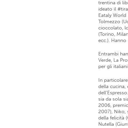
trentina di li
ideato il #ti
Eataly World i
Tolmezzo (Ud)
cioccolato, lo
(Torino, Mil
ecc.). Hanno 
Entrambi han
Verde, La Pro
per gli italia
In particolar
della cucina, 
dell’Espresso.
sia da sola s
2006, premio
2007), Niko, 
della felicit
Nutella (Giun