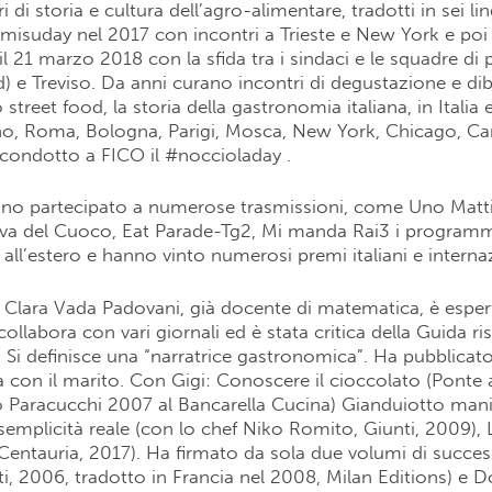
bri di storia e cultura dell’agro-alimentare, tradotti in sei 
ramisuday nel 2017 con incontri a Trieste e New York e po
l 21 marzo 2018 con la sfida tra i sindaci e le squadre di p
 e Treviso. Da anni curano incontri di degustazione e diba
 street food, la storia della gastronomia italiana, in Italia e
ano, Roma, Bologna, Parigi, Mosca, New York, Chicago, C
condotto a FICO il #noccioladay .
no partecipato a numerose trasmissioni, come Uno Matti
va del Cuoco, Eat Parade-Tg2, Mi manda Rai3 i programmi 
ni all’estero e hanno vinto numerosi premi italiani e internaz
e Clara Vada Padovani, già docente di matematica, è espert
collabora con vari giornali ed è stata critica della Guida ri
 Si definisce una “narratrice gastronomica”. Ha pubblicato d
ia con il marito. Con Gigi: Conoscere il cioccolato (Ponte 
 Paracucchi 2007 al Bancarella Cucina) Gianduiotto mania
semplicità reale (con lo chef Niko Romito, Giunti, 2009), 
à (Centauria, 2017). Ha firmato da sola due volumi di succe
ti, 2006, tradotto in Francia nel 2008, Milan Editions) e Do