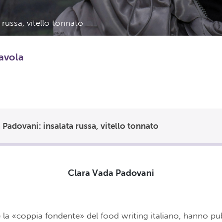
russa, vitello tonnato
tavola
 Padovani: insalata russa, vitello tonnato
Clara Vada Padovani
 la «coppia fondente» del food writing italiano, hanno pu