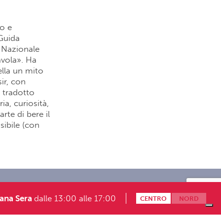
to e
 Guida
i Nazionale
Tavola». Ha
ella un mito
ir, con
, tradotto
ia, curiosità,
rte di bere il
sibile (con
Modalità partecipazione giochi
ana Sera
dalle 13:00 alle 17:00
CENTRO
NORD
onosoft.it