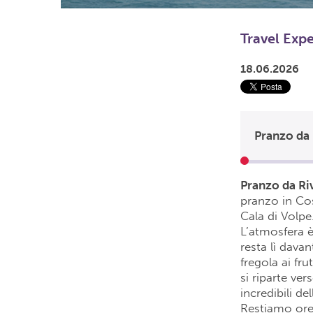
Travel Exp
18.06.2026
Pranzo da 
Pranzo da Riv
pranzo in Cos
Cala di Volpe
L’atmosfera è
resta lì dava
fregola ai fr
si riparte ver
incredibili d
Restiamo ore 