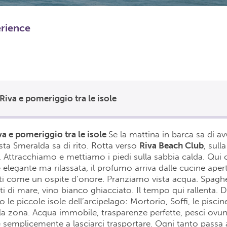
erience
Riva e pomeriggio tra le isole
a e pomeriggio tra le isole
Se la mattina in barca sa di avv
ta Smeralda sa di rito. Rotta verso
Riva Beach Club
, sull
. Attracchiamo e mettiamo i piedi sulla sabbia calda. Qui 
 elegante ma rilassata, il profumo arriva dalle cucine apert
nti come un ospite d’onore. Pranziamo vista acqua. Spaghett
utti di mare, vino bianco ghiacciato. Il tempo qui rallenta
so le piccole isole dell’arcipelago: Mortorio, Soffi, le piscin
ella zona. Acqua immobile, trasparenze perfette, pesci ovu
semplicemente a lasciarci trasportare. Ogni tanto passa 