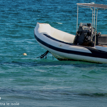
e
ra le isole