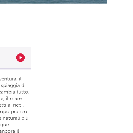
entura, il
a spiaggia di
cambia tutto.
e, il mare
i ai ricci,
. Dopo pranzo
e naturali più
nque.
ancora il