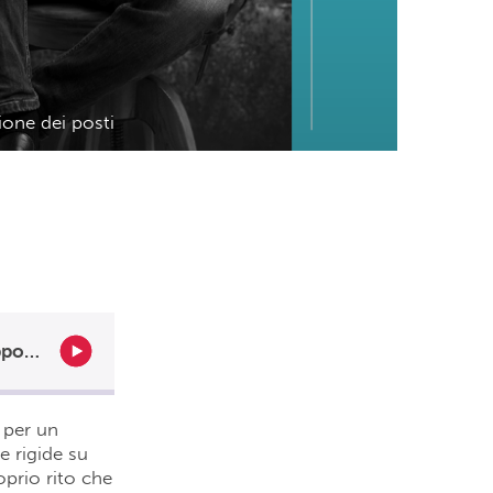
ione dei posti
Nicola Santini ci svela i segreti del Galateo della tavola cinese e giapponese: la disposizione dei posti
 per un
e rigide su
oprio rito che