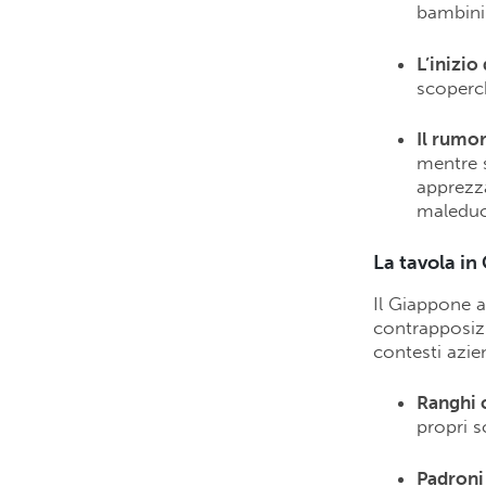
bambini 
L’inizio
scoperch
Il rumor
mentre s
apprezz
maleduc
La tavola in
Il Giappone a
contrapposizi
contesti azie
Ranghi 
propri s
Padroni 