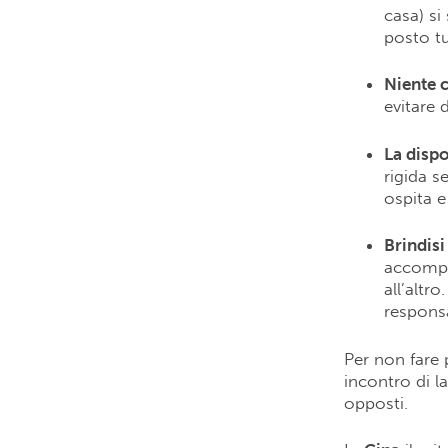
casa) si
posto tu
Niente 
evitare 
La disp
rigida s
ospita e
Brindisi
accompa
all’altr
responsa
Per non fare 
incontro di l
opposti.