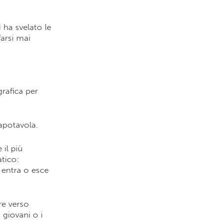
i
ha svelato le
farsi mai
grafica per
capotavola.
il più
atico:
i entra o esce
re verso
 giovani o i