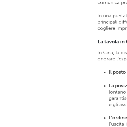
comunica pro
In una puntat
principali dif
cogliere impr
La tavola in 
In Cina, la d
onorare l’espe
Il posto
La posiz
lontano 
garantis
e gli as
L’ordine
l’uscita