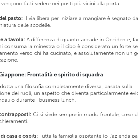
vengono fatti sedere nei posti più vicini alla porta.
 del pasto:
Il via libera per iniziare a mangiare è segnato da
iatura delle scodelle.
e a tavola:
A differenza di quanto accade in Occidente, f
i consuma la minestra o il cibo è considerato un forte s
amento verso chi ha cucinato, e assolutamente non un g
azione.
 Giappone: Frontalità e spirito di squadra
dotta una filosofia completamente diversa, basata sulla
one dei ruoli, un aspetto che diventa particolarmente evi
ndali o durante i business lunch.
contrapposti:
Ci si siede sempre in modo frontale, creand
chieramenti.
di casa e ospiti:
Tutta la famiglia ospitante (o l’azienda p