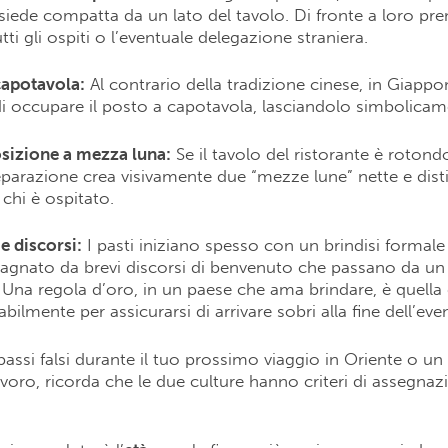
 siede compatta da un lato del tavolo. Di fronte a loro p
tti gli ospiti o l’eventuale delegazione straniera.
capotavola:
Al contrario della tradizione cinese, in Giappo
di occupare il posto a capotavola, lasciandolo simbolica
osizione a mezza luna:
Se il tavolo del ristorante è rotond
eparazione crea visivamente due “mezze lune” nette e disti
 chi è ospitato.
 e discorsi:
I pasti iniziano spesso con un brindisi formale
gnato da brevi discorsi di benvenuto che passano da un 
o. Una regola d’oro, in un paese che ama brindare, è quella 
bilmente per assicurarsi di arrivare sobri alla fine dell’eve
passi falsi durante il tuo prossimo viaggio in Oriente o u
avoro, ricorda che le due culture hanno criteri di assegnaz