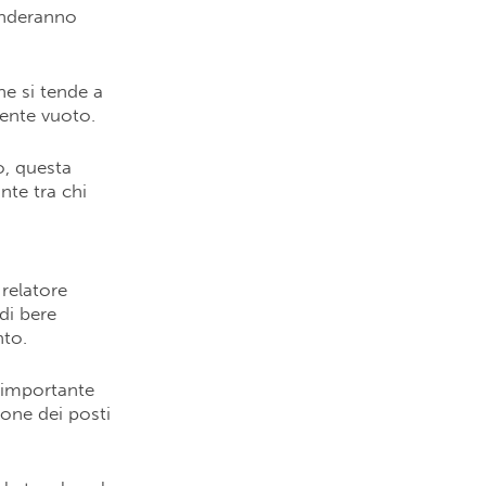
renderanno
ne si tende a
mente vuoto.
o, questa
nte tra chi
relatore
di bere
nto.
n importante
ione dei posti