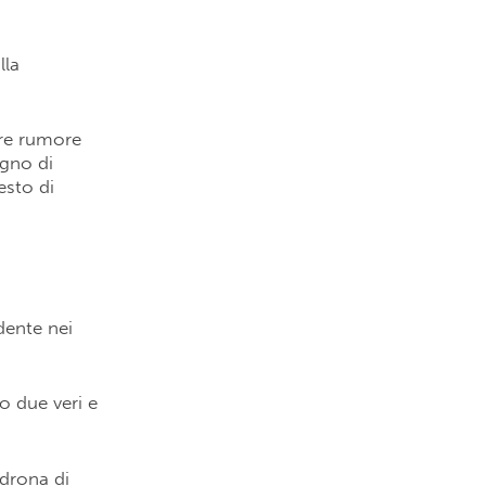
lla
are rumore
egno di
esto di
dente nei
o due veri e
adrona di