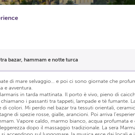
erience
tra bazar, hammam e notte turca
nate di mare selvaggio… e poi ci sono giornate che profu
a e avventura.
armaris in tarda mattinata. Il porto è vivo, pieno di caicc
chiamano i passanti tra tappeti, lampade e tè fumante. La
 di colori. Mi perdo nel bazar tra tessuti orientali, cerami
ne di spezie rosse, gialle, arancioni. Poi arriva l’esperie
hammam. Vapore caldo, marmo bianco, acqua profumata e 
i leggerezza dopo il massaggio tradizionale. La sera Marm
ci si accendono sul lungomare, la musica esce dai locali e i