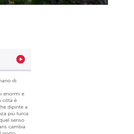
mano di
hi enormi e
 città è
che dipinte a
nza più turca
quel senso
aris cambia
l porto