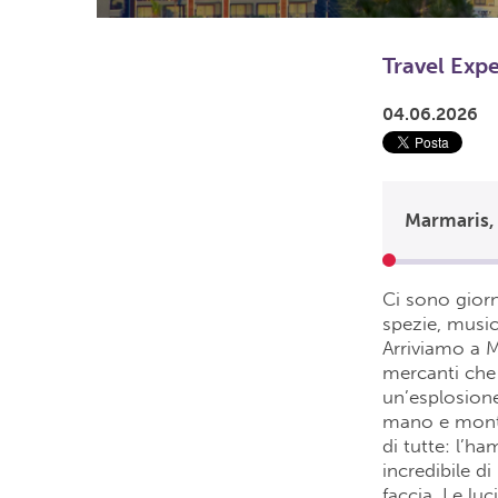
Travel Exp
04.06.2026
Marmaris, 
Ci sono gior
spezie, music
Arriviamo a M
mercanti che 
un’esplosione
mano e montag
di tutte: l’
incredibile d
faccia. Le lu