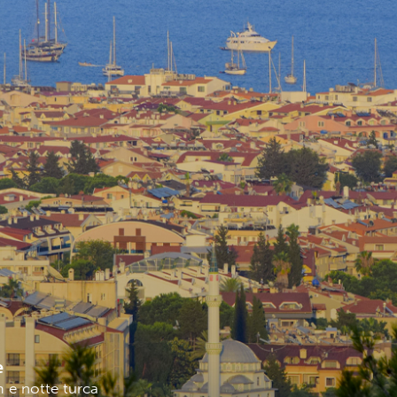
e
 e notte turca