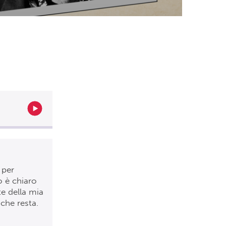
 per
o è chiaro
te della mia
che resta.