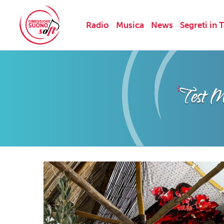
Radio
Musica
News
Segreti in 
Skip
to
content