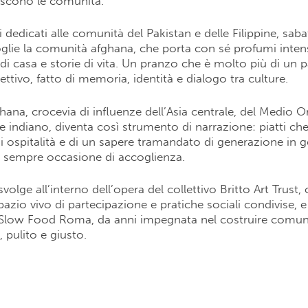
ascono le comunità.
 dedicati alle comunità del Pakistan e delle Filippine, sab
glie la comunità afghana, che porta con sé profumi intens
e di casa e storie di vita. Un pranzo che è molto più di un 
ettivo, fatto di memoria, identità e dialogo tra culture.
hana, crocevia di influenze dell’Asia centrale, del Medio Or
 indiano, diventa così strumento di narrazione: piatti che
 di ospitalità e di un sapere tramandato di generazione in 
è sempre occasione di accoglienza.
i svolge all’interno dell’opera del collettivo Britto Art Trust, 
azio vivo di partecipazione e pratiche sociali condivise, e 
i Slow Food Roma, da anni impegnata nel costruire comuni
 pulito e giusto.