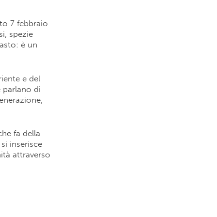
ato 7 febbraio
i, spezie
pasto: è un
iente e del
 parlano di
generazione,
che fa della
si inserisce
tà attraverso