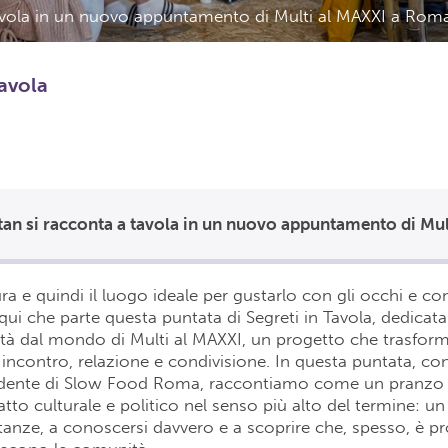
tavola in un nuovo appuntamento di Multi al MAXXI a Ro
tavola
ura e quindi il luogo ideale per gustarlo con gli occhi e con
ui che parte questa puntata di Segreti in Tavola, dedicata
à dal mondo di Multi al MAXXI, un progetto che trasforma
 incontro, relazione e condivisione. In questa puntata, c
idente di Slow Food Roma, raccontiamo come un pranzo
atto culturale e politico nel senso più alto del termine: un
tanze, a conoscersi davvero e a scoprire che, spesso, è pr