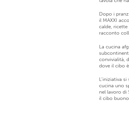
tavola che n
Dopo i pranzi
il MAXXI acco
calde, ricett
racconto coll
La cucina afg
subcontinente
convivialità,
dove il cibo 
L’iniziativa s
cucina uno sp
nel lavoro d
il cibo buono,