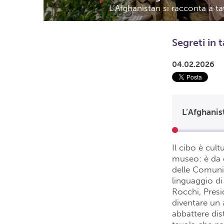
L’Afghanistan si racconta a 
Segreti in 
04.02.2026
Il cibo è cult
museo: è da q
delle Comunit
linguaggio di
Rocchi, Pres
diventare un 
abbattere dis