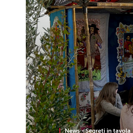
News -
Segreti in tavola