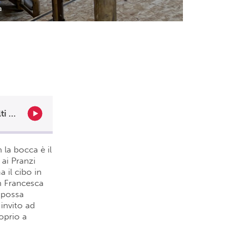
ma
L’Afghanistan si racconta a tavola in un nuovo appuntamento di Multi al MAXXI a Roma
 la bocca è il
 ai Pranzi
 il cibo in
on Francesca
 possa
 invito ad
oprio a