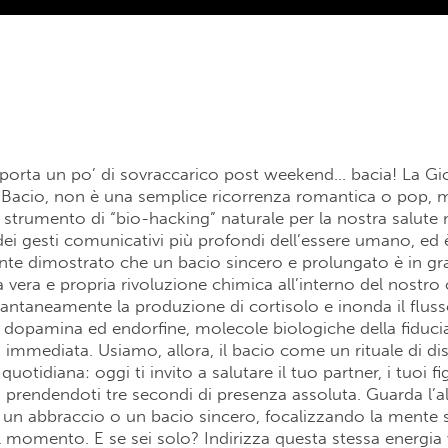
ti porta un po’ di sovraccarico post weekend… bacia! La Gi
 Bacio, non è una semplice ricorrenza romantica o pop, 
strumento di “bio-hacking” naturale per la nostra salute m
ei gesti comunicativi più profondi dell’essere umano, ed 
nte dimostrato che un bacio sincero e prolungato è in gr
 vera e propria rivoluzione chimica all’interno del nostr
tantaneamente la produzione di cortisolo e inonda il flu
, dopamina ed endorfine, molecole biologiche della fiduci
ità immediata. Usiamo, allora, il bacio come un rituale di 
quotidiana: oggi ti invito a salutare il tuo partner, i tuoi fig
 prendendoti tre secondi di presenza assoluta. Guarda l’al
un abbraccio o un bacio sincero, focalizzando la mente s
l momento. E se sei solo? Indirizza questa stessa energia 