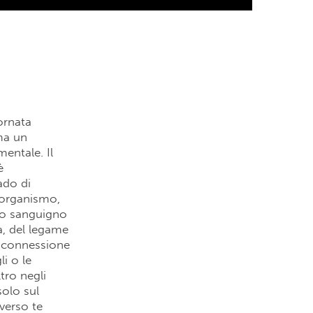
ornata
ma un
entale. Il
è
ado di
o organismo,
sso sanguigno
a, del legame
disconnessione
li o le
tro negli
olo sul
verso te