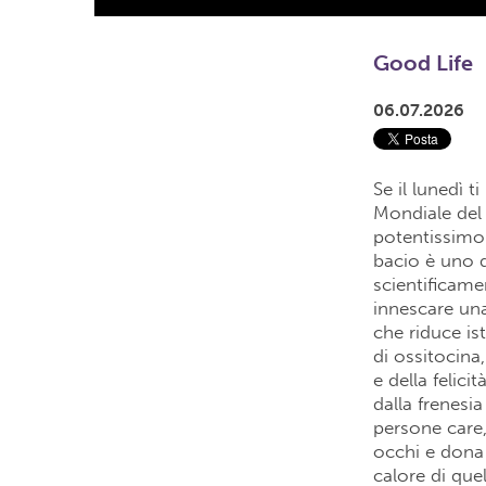
Good Life
06.07.2026
Se il lunedì 
Mondiale del
potentissimo 
bacio è uno d
scientificame
innescare una
che riduce is
di ossitocina
e della felic
dalla frenesia 
persone care,
occhi e dona 
calore di que