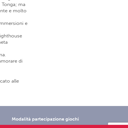
di Tonga; ma
iente e molto
immersioni e
Lighthouse
meta
ma.
namorare di
cato alle
Modalità partecipazione giochi