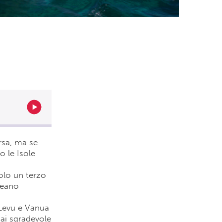
rsa, ma se
 le Isole
solo un terzo
ceano
 Levu e Vanua
sai sgradevole