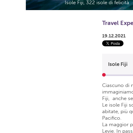
Isole Fiji, 322 isole di felicità
Travel Exp
19.12.2021
Isole Fiji
Ciascuno di n
immaginiamo 
Fiji, anche s
Le isole Fiji
abitate, più 
Pacifico.
La maggior pa
Levie. In pas