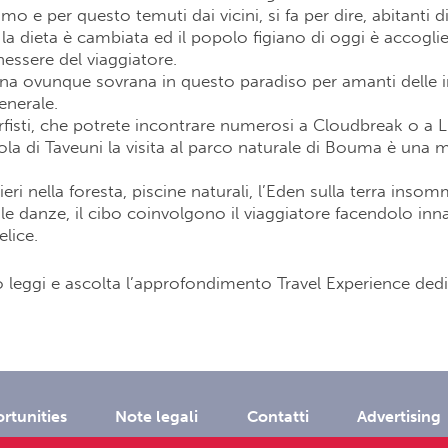
smo e per questo temuti dai vicini, si fa per dire, abitanti 
 la dieta è cambiata ed il popolo figiano di oggi è accogl
nessere del viaggiatore.
gna ovunque sovrana in questo paradiso per amanti delle 
enerale.
fisti, che potrete incontrare numerosi a Cloudbreak o a 
isola di Taveuni la visita al parco naturale di Bouma è una 
eri nella foresta, piscine naturali, l’Eden sulla terra insom
, le danze, il cibo coinvolgono il viaggiatore facendolo in
elice.
so leggi e ascolta l’approfondimento Travel Experience dedi
rtunities
Note legali
Contatti
Advertising