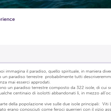
erience
oi immagina il paradiso, quello spirituale, in maniera dive
un paradiso terrestre probabilmente tutti descriveremmo
enza mai esserci approdati.
 sono un paradiso terrestre composto da 322 isole, di cui 
qualche centinaio di isolotti abbandonati lì, in mezzo all’o
rte della popolazione vive sulle due isole principali: Viti
sato erano conosciuti come feroci guerrieri con il vizio as