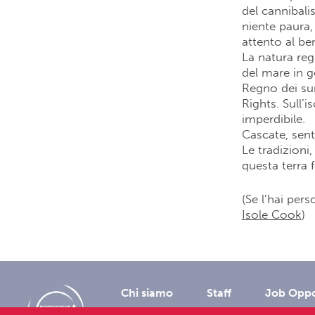
del cannibali
niente paura,
attento al be
La natura re
del mare in g
Regno dei sur
Rights. Sull’
imperdibile.
Cascate, senti
Le tradizioni
questa terra f
(Se l’hai per
Isole Cook
)
Chi siamo
Staff
Job Oppo