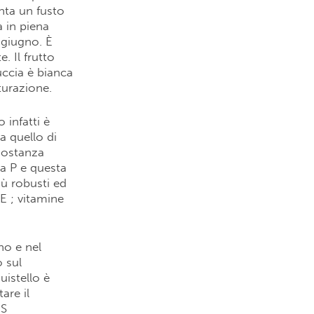
nta un fusto
 in piena
 giugno. È
 Il frutto
uccia è bianca
turazione.
 infatti è
a quello di
 sostanza
na P e questa
iù robusti ed
 E ; vitamine
no e nel
 sul
uistello è
are il
.S