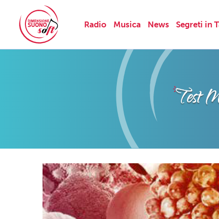
Radio
Musica
News
Segreti in 
Skip
to
content