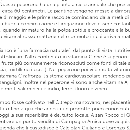
uesto peperone ha una pianta a ciclo annuale che prese
o circa 60 centimetri. Le piantine vengono messe a dimora
e di maggio e le prime raccolte cominciano dalla metà di
a buona concimazione e l’irrigazione deve essere costante.
e, quando immaturo ha la polpa sottile e croccante e la b
vo virare al rosso mattone nel momento in cui arriva a ma
anco è “una farmacia naturale”: dal punto di vista nutritivo
ttolineare l’alto contenuto in vitamina C che è superiore 
 e frutta più comunemente riconosciuti come fonti di tale
cia, mirtilli neri ecc…). Nel peperone poi vi è molta vitami
vitamina C rafforza il sistema cardiovascolare, rendendo p
si sanguigni. Inoltre nel peperone vi sono anche vitamina A,
 molti sali minerali: iodio, ferro, fluoro e zinco.
mpo fosse coltivato nell’Oltrepò mantovano, nel piacenti
tato fino a qualche anno fa un prodotto poco conosciuto
ggi la sua reperibilità è del tutto locale. A san Rocco di Q
contrare un punto vendita di Campagna Amica dove acquist
zienda che li custodisce è Calciolari Giuliano e Lorenzo S