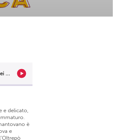
Il direttore di Campagna Amica Carmelo Troccoli ci svela i segreti dei Sigilli: Peperone Bianco Mantovano
 e delicato,
 immaturo.
 mantovano è
ova e
l’Oltrepò