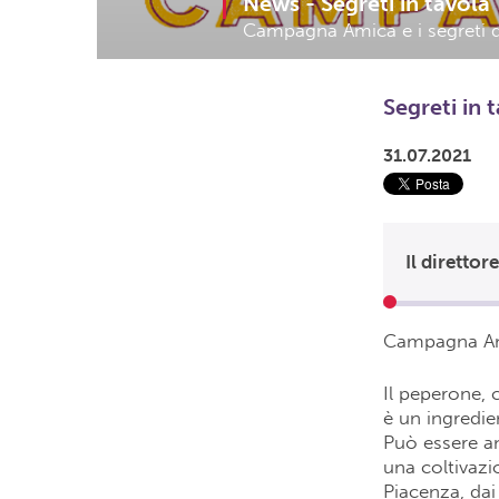
News -
Segreti in tavola
Campagna Amica e i segreti d
Segreti in 
31.07.2021
Campagna Am
Il peperone, 
è un ingredi
Può essere a
una coltivazi
Piacenza, dai