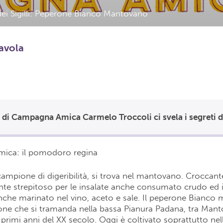
ei Sigilli: Peperone Bianco Mantovano
tavola
ica: il pomodoro regina
campione di digeribilità, si trova nel mantovano. Croccante
ente strepitoso per le insalate anche consumato crudo ed
nche marinato nel vino, aceto e sale. Il peperone Bianco
one che si tramanda nella bassa Pianura Padana, tra Mant
 primi anni del XX secolo. Oggi è coltivato soprattutto nel