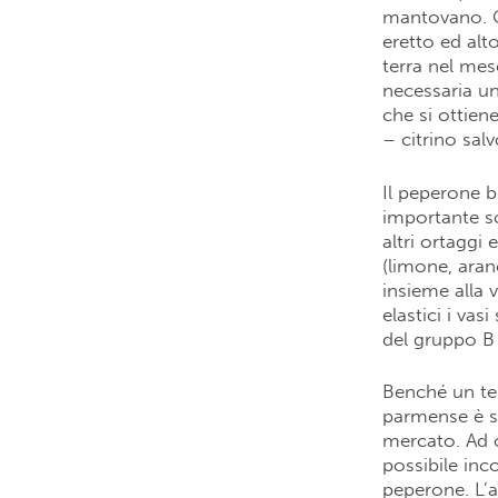
mantovano. Q
eretto ed alt
terra nel mes
necessaria un
che si ottien
– citrino sal
Il peperone bi
importante so
altri ortaggi
(limone, aran
insieme alla 
elastici i va
del gruppo B e
Benché un te
parmense è s
mercato. Ad o
possibile in
peperone. L’a