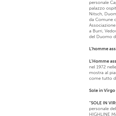
personale Cap
palazzo ospit
Nitsch, Duom
da Comune di
Associazione 
a Burri, Vedov
del Duomo d
L’homme ass
L’Homme ass
nel 1972 nell
mostra al pia
come tutto del
Sole in Virgo
“SOLE IN VIRG
personale dell
HIGHLINE Mila