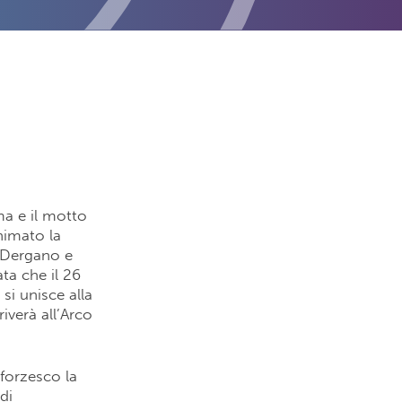
tema e il motto
nimato la
, Dergano e
ta che il 26
 si unisce alla
iverà all’Arco
Sforzesco la
di