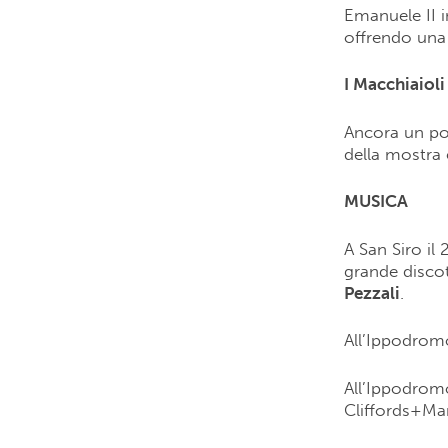
Emanuele II 
offrendo una l
I Macchiaioli
Ancora un po
della mostra è
MUSICA
A San Siro il
grande discote
Pezzali
.
All’Ippodromo
All’Ippodromo
Cliffords+Man