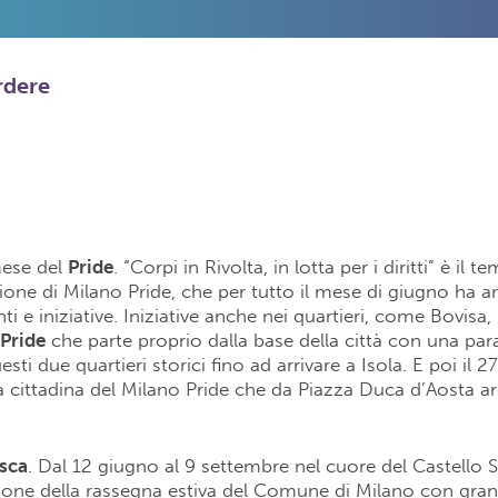
rdere
mese del
Pride
. “Corpi in Rivolta, in lotta per i diritti” è il 
zione di Milano Pride, che per tutto il mese di giugno ha a
ti e iniziative. Iniziative anche nei quartieri, come Bovisa
Pride
che parte proprio dalla base della città con una para
sti due quartieri storici fino ad arrivare a Isola. E poi il 27
 cittadina del Milano Pride che da Piazza Duca d’Aosta arr
esca
. Dal 12 giugno al 9 settembre nel cuore del Castello 
ione della rassegna estiva del Comune di Milano con gran