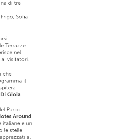
na di tre
Frigo, Sofia
rsi
le Terrazze
erisce nel
 visitatori.
i che
rogramma il
spiterà
 Di Gioia
.
del Parco
otes Around
 italiane e un
 le stelle
 apprezzati al