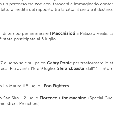
in un percorso tra zodiaco, tarocchi e immaginario cont
ettura inedita del rapporto tra la città, il cielo e il destino.
’ di tempo per ammirare
I Macchiaioli
a Palazzo Reale. L
 stata posticipata al 5 luglio.
 27 giugno sale sul palco
Gabry Ponte
per trasformare lo s
ca. Più avanti, l’8 e 9 luglio,
Sfera Ebbasta
, dall’11 il rito
 La Maura il 5 luglio i
Foo Fighters
.
 San Siro il 2 luglio
Florence + the Machine
. (Special Gue
ic Street Preachers)