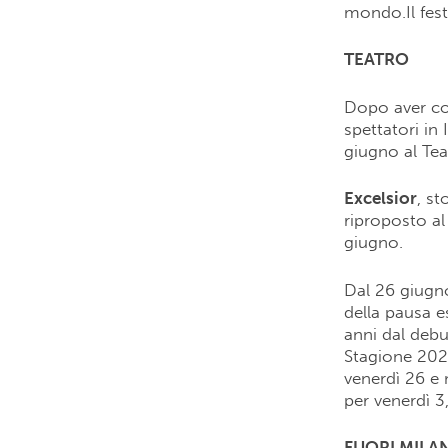
mondo.Il fest
TEATRO
Dopo aver con
spettatori in 
giugno al Tea
Excelsior
, st
riproposto al
giugno.
Dal 26 giugn
della pausa 
anni dal debu
Stagione 2020
venerdì 26 e 
per venerdì 3,
FUORI MILA