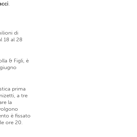
acci
.
lioni di
l 18 al 28
la & Figli, è
6 giugno
tica prima
zetti, a tre
re la
svolgono
nto è fissato
le ore 20.