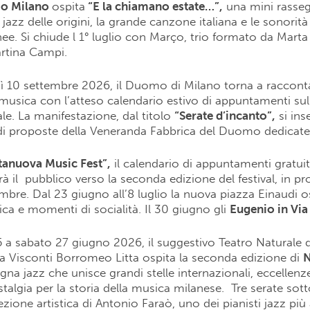
io Milano
ospita
“E la chiamano estate…”,
una mini rasseg
l jazz delle origini, la grande canzone italiana e le sonorità
. Si chiude l 1° luglio con Março, trio formato da Marta 
artina Campi.
ì 10 settembre 2026, il Duomo di Milano torna a racconta
 musica con l’atteso calendario estivo di appuntamenti sul
ale. La manifestazione, dal titolo
“Serate d’incanto”,
si ins
 proposte della Veneranda Fabbrica del Duomo dedicate ai
tanuova Music Fest”,
il calendario di appuntamenti gratuit
 il
pubblico verso la seconda edizione del festival, in p
mbre. Dal 23 giugno all’8 luglio la nuova piazza Einaudi o
ica e momenti di socialità. Il 30 giugno gli
Eugenio in Via
 a sabato 27 giugno 2026, il suggestivo Teatro Naturale 
lla Visconti Borromeo Litta ospita la seconda edizione di
N
egna jazz che unisce grandi stelle internazionali, eccellenze
stalgia per la storia della musica milanese.
Tre serate sotto
ezione artistica di Antonio Faraò, uno dei pianisti jazz più