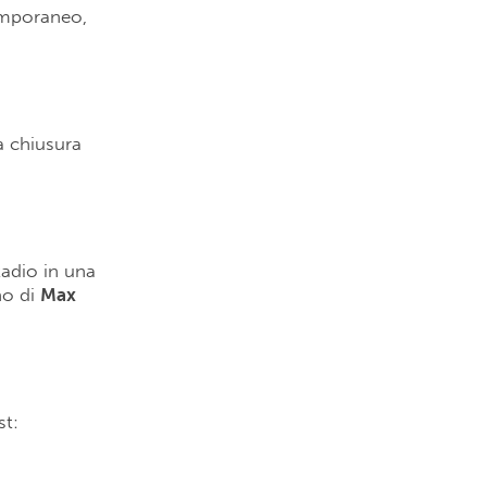
emporaneo,
a chiusura
tadio in una
rno di
Max
st: