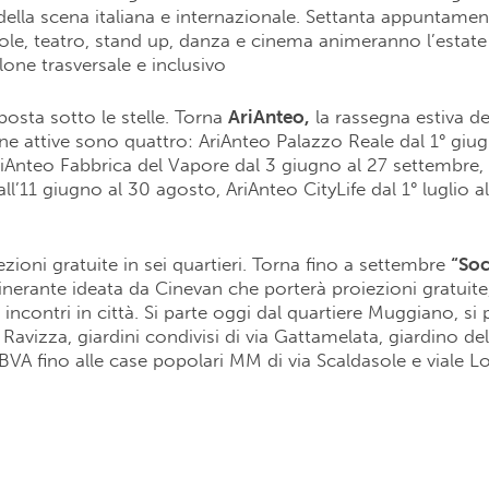
della scena italiana e internazionale. Settanta appuntamen
ole, teatro, stand up, danza e cinema animeranno l’estate
lone trasversale e inclusivo
posta sotto le stelle. Torna
AriAnteo,
la rassegna estiva d
ne attive sono quattro: AriAnteo Palazzo Reale dal 1° giug
iAnteo Fabbrica del Vapore dal 3 giugno al 27 settembre,
ll’11 giugno al 30 agosto, AriAnteo CityLife dal 1° luglio a
ezioni gratuite in sei quartieri. Torna fino a settembre
“Soc
tinerante ideata da Cinevan che porterà proiezioni gratuite
incontri in città. Si parte oggi dal quartiere Muggiano, si
Ravizza, giardini condivisi di via Gattamelata, giardino del
VA fino alle case popolari MM di via Scaldasole e viale L