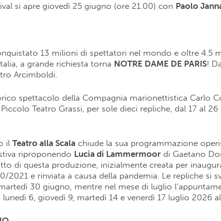
ival si apre giovedì 25 giugno (ore 21.00) con
Paolo Jann
quistato 13 milioni di spettatori nel mondo e oltre 4.5 mi
Italia, a grande richiesta torna
NOTRE DAME DE PARIS
! Da
tro Arcimboldi.
orico spettacolo della Compagnia marionettistica Carlo Col
 Piccolo Teatro Grassi, per sole dieci repliche, dal 17 al 2
o il
Teatro alla Scala
chiude la sua programmazione operis
estiva riproponendo
Lucia di Lammermoor
di Gaetano Doni
tto di questa produzione, inizialmente creata per inaugura
/2021 e rinviata a causa della pandemia. Le repliche si 
martedì 30 giugno, mentre nel mese di luglio l’appuntame
 lunedì 6, giovedì 9, martedì 14 e venerdì 17 luglio 2026 al
NO