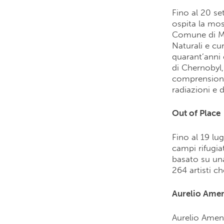
Fino al 20 se
ospita la mos
Comune di Mil
Naturali e cu
quarant’anni 
di Chernobyl,
comprensione 
radiazioni e 
Out of Place
Fino al 19 lug
campi rifugi
basato su una
264 artisti ch
Aurelio Amen
Aurelio Amend