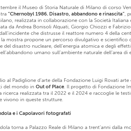
ttembre il Museo di Storia Naturale di Milano di corso Ve
tra
“Chernobyl 1986. Disastro, abbandono e rinascita”
, 
ano, realizzata in collaborazione con la Società Italiana 
rata da Andrea Bonisoli Alquati, Giorgio Chiozzi e Fabrizio
dall’incidente che distrusse il reattore numero 4 della cen
 la mostra propone un percorso divulgativo e scientifico d
del disastro nucleare, dell’energia atomica e degli effetti
dell’abbandono umano sull’ambiente naturale dell’area di 
lio al Padiglione d’arte della Fondazione Luigi Rovati arte 
ati del mondo in
Out of Place
. Il progetto di Fondazione 
 ricerca realizzata tra il 2022 e il 2024 e raccoglie le tes
e vivono in queste strutture.
dola e i Capolavori fotografati
ola torna a Palazzo Reale di Milano a trent’anni dalla m