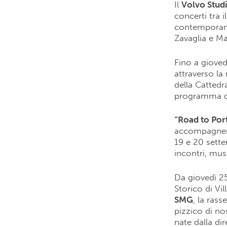
Il
Volvo Stud
concerti tra i
contemporanee
Zavaglia e M
Fino a gioved
attraverso la
della Cattedr
programma di
“Road to Por
accompagnerà
19 e 20 sette
incontri, mus
Da giovedì 25
Storico di Vi
SMG
, la rass
pizzico di no
nate dalla dir