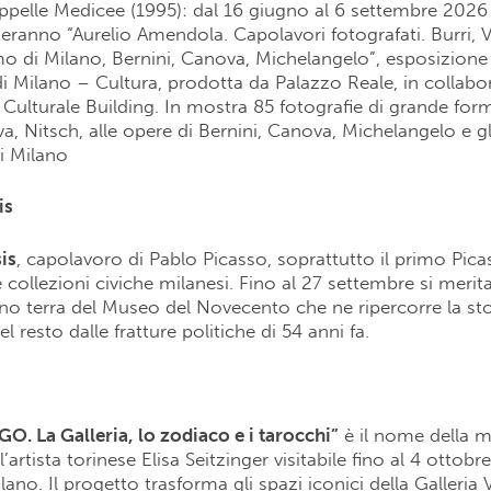
pelle Medicee (1995): dal 16 giugno al 6 settembre 2026 l
eranno “Aurelio Amendola. Capolavori fotografati. Burri, 
o di Milano, Bernini, Canova, Michelangelo”, esposizion
 Milano – Cultura, prodotta da Palazzo Reale, in collab
Culturale Building. In mostra 85 fotografie di grande for
a, Nitsch, alle opere di Bernini, Canova, Michelangelo e gli
i Milano
is
is
, capolavoro di Pablo Picasso, soprattutto il primo Pica
e collezioni civiche milanesi. Fino al 27 settembre si merit
no terra del Museo del Novecento che ne ripercorre la sto
 resto dalle fratture politiche di 54 anni fa.
O. La Galleria, lo zodiaco e i tarocchi”
è il nome della m
’artista torinese Elisa Seitzinger visitabile fino al 4 ottob
no. Il progetto trasforma gli spazi iconici della Galleria V