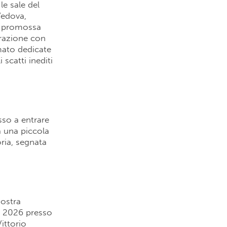
e sale del
Vedova,
e promossa
orazione con
mato dedicate
 scatti inediti
sso a entrare
a una piccola
ria, segnata
ostra
re 2026 presso
ittorio