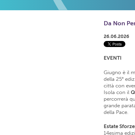
Da Non Pe
26.06.2026
EVENTI
Giugno è il 
della 25° edi
città con even
Isola con il
Q
percorrerà que
grande parata
della Pace.
Estate Sforz
14esima ediz