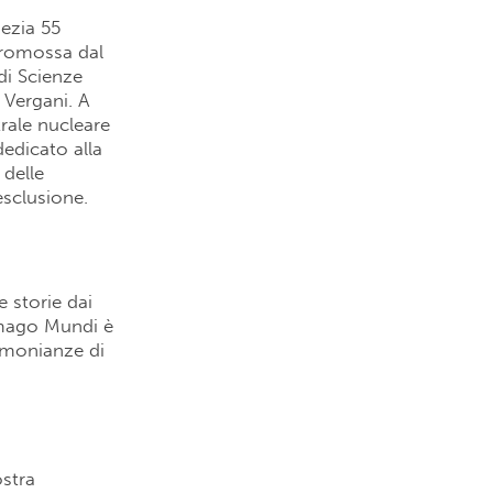
nezia 55
promossa dal
di Scienze
 Vergani. A
trale nucleare
edicato alla
 delle
esclusione.
e storie dai
Imago Mundi è
timonianze di
ostra