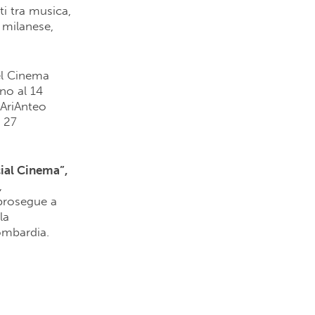
ti tra musica,
 milanese,
el Cinema
no al 14
 AriAnteo
l 27
ial Cinema”,
,
 prosegue a
la
ombardia.