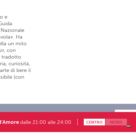
to e
 Guida
i Nazionale
Tavola». Ha
ella un mito
ir, con
, tradotto
ia, curiosità,
rte di bere il
sibile (con
Modalità partecipazione giochi
d’Amore
dalle 21:00 alle 24:00
CENTRO
NORD
onosoft.it