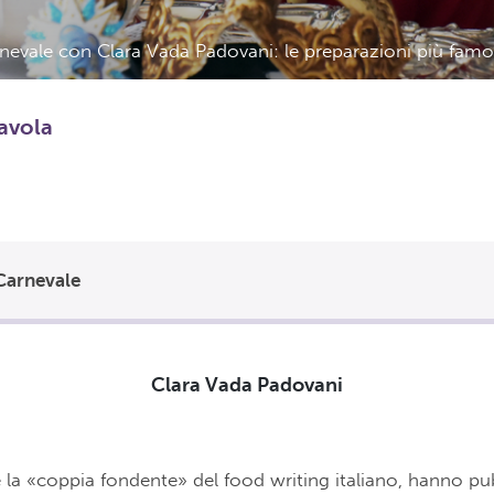
rnevale con Clara Vada Padovani: le preparazioni più fa
tavola
 Carnevale
Clara Vada Padovani
 la «coppia fondente» del food writing italiano, hanno pu