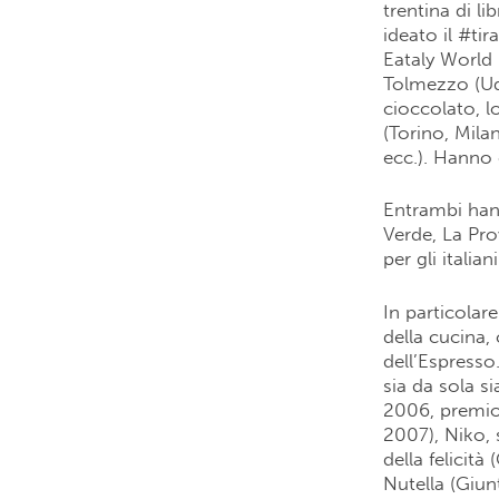
trentina di li
ideato il #ti
Eataly World i
Tolmezzo (Ud)
cioccolato, lo
(Torino, Mil
ecc.). Hanno 
Entrambi han
Verde, La Pro
per gli italia
In particolar
della cucina, 
dell’Espresso.
sia da sola s
2006, premio
2007), Niko, 
della felicit
Nutella (Giun