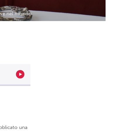
mose nel mondo
bblicato una