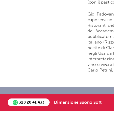
(con il pastic
Gigi Padovani
caposervizio 
Ristoranti de
dell’Accademia
pubblicato nu
italiano (Riz
ricette di Cl
negli Usa da R
interpretazion
vino e vivere 
Carlo Petrini
Chi siamo
Staff
Job Oppo
Dimensione Suono Soft
320 20 41 433
©2018 - All Right Re