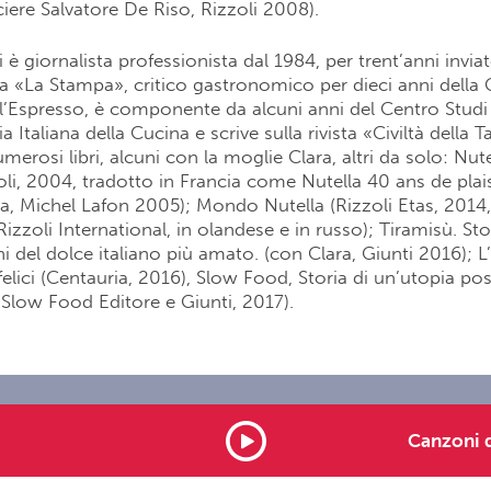
ciere Salvatore De Riso, Rizzoli 2008).
 è giornalista professionista dal 1984, per trent’anni invia
a «La Stampa», critico gastronomico per dieci anni della
ll’Espresso, è componente da alcuni anni del Centro Stud
 Italiana della Cucina e scrive sulla rivista «Civiltà della 
merosi libri, alcuni con la moglie Clara, altri da solo: Nut
zoli, 2004, tradotto in Francia come Nutella 40 ans de plais
ara, Michel Lafon 2005); Mondo Nutella (Rizzoli Etas, 2014
izzoli International, in olandese e in russo); Tiramisù. Stor
i del dolce italiano più amato. (con Clara, Giunti 2016); L’a
felici (Centauria, 2016), Slow Food, Storia di un’utopia pos
, Slow Food Editore e Giunti, 2017).
rtunities
Note legali
Contatti
Advertising
Canzoni 
served P.I. 01571711009 Dimensione Suono Soft -
info@dimensionesu