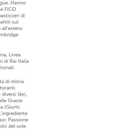
lingue. Hanno
i a FICO
asticceri di
ttiti sul
 all’estero
ambridge
na, Linea
di Rai Italia
ionali.
a di storia
storanti
iversi libri,
alle Grazie
 (Giunti,
L’ingrediente
sso: Passione
lci del sole