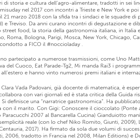
bri di storia e cultura dell’agro-alimentare, tradotti in sei 
ramisuday nel 2017 con incontri a Trieste e New York e po
l 21 marzo 2018 con la sfida tra i sindaci e le squadre di p
 e Treviso. Da anni curano incontri di degustazione e diba
 street food, la storia della gastronomia italiana, in Italia e
ano, Roma, Bologna, Parigi, Mosca, New York, Chicago, C
condotto a FICO il #noccioladay .
no partecipato a numerose trasmissioni, come Uno Matti
va del Cuoco, Eat Parade-Tg2, Mi manda Rai3 i programmi 
ni all’estero e hanno vinto numerosi premi italiani e internaz
e Clara Vada Padovani, già docente di matematica, è espert
collabora con vari giornali ed è stata critica della Guida ri
 Si definisce una “narratrice gastronomica”. Ha pubblicato d
ia con il marito. Con Gigi: Conoscere il cioccolato (Ponte 
 Paracucchi 2007 al Bancarella Cucina) Gianduiotto mania
semplicità reale (con lo chef Niko Romito, Giunti, 2009), 
à (Centauria, 2017). Ha firmato da sola due volumi di succe
ti, 2006, tradotto in Francia nel 2008, Milan Editions) e Do