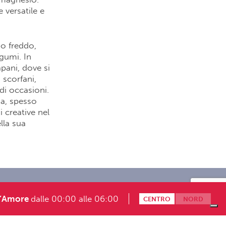
 versatile e
o freddo,
gumi. In
apani, dove si
 scorfani,
di occasioni.
na, spesso
 creative nel
lla sua
Modalità partecipazione giochi
d’Amore
dalle 00:00 alle 06:00
CENTRO
NORD
onosoft.it