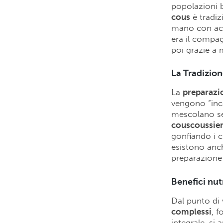
popolazioni b
cous
è tradi
mano con acqu
era il compag
poi grazie a 
La Tradizion
La
preparazio
vengono “inc
mescolano sem
couscoussie
gonfiando i c
esistono an
preparazione a
Benefici nutr
Dal punto di v
complessi
, 
integrale, si