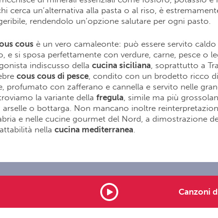
hi cerca un’alternativa alla pasta o al riso, è estremamente
geribile, rendendolo un’opzione salutare per ogni pasto.
ous cous
è un vero camaleonte: può essere servito caldo 
o, e si sposa perfettamente con verdure, carne, pesce o le
tagonista indiscusso della
cucina siciliana
, soprattutto a Tr
lebre
cous cous di pesce
, condito con un brodetto ricco di
lie, profumato con zafferano e cannella e servito nelle gran
troviamo la variante della
fregula
, simile ma più grossola
n arselle o bottarga. Non mancano inoltre reinterpretazioni
abria e nelle cucine gourmet del Nord, a dimostrazione de
attabilità nella
cucina mediterranea
.
rtunities
Note legali
Contatti
Advertising
Canzoni 
served P.I. 01571711009 Dimensione Suono Soft -
info@dimensionesu