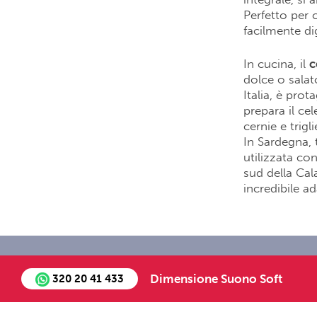
Perfetto per c
facilmente di
In cucina, il
c
dolce o salat
Italia, è pro
prepara il ce
cernie e trig
In Sardegna, 
utilizzata co
sud della Cal
incredibile ad
Chi siamo
Staff
Job Oppo
Dimensione Suono Soft
320 20 41 433
©2018 - All Right Re