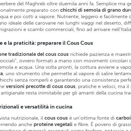
erbere del Maghreb oltre duemila anni fa. Semplice ma gen
zionalmente preparato con
chicchi di semola di grano dur
a e poi cotti a vapore. Nutriente, leggero e facilmente c
no ideale delle carovane nei lunghi viaggi nel deserto, di
migrazioni e scambi commerciali, fino ad arrivare nell’Itali
e e la praticità: preparare il Cous Cous
ne tradizionale del cous cous
richiede pazienza e maestria
occiati”, ovvero formati a mano con movimenti circolari 
ola e acqua. Una volta pronti, la cottura avviene a vapo
ra
, uno strumento che permette al vapore di salire lentam
hicchi senza romperli e garantendo una consistenza perfe
che
versioni precotte di cous cous
, pratiche e veloci, ma il
rtigianale resta inimitabile per gli amanti della cucina tra
izionali e versatilità in cucina
ista nutrizionale, il
cous cous
è un’ottima fonte di
carboi
fornendo anche
proteine vegetali
e fibre. È povero di grassi
 arricchisce di minerali essenziali come fosforo, potassio 