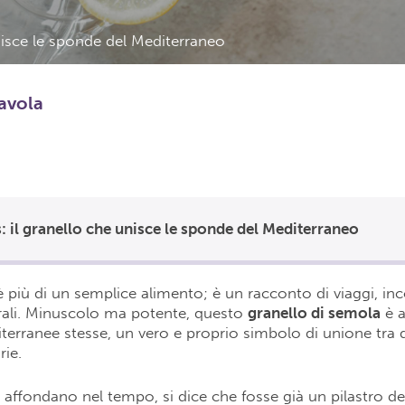
nisce le sponde del Mediterraneo
tavola
 il granello che unisce le sponde del Mediterraneo
 più di un semplice alimento; è un racconto di viaggi, inc
rali. Minuscolo ma potente, questo
granello di semola
è a
diterranee stesse, un vero e proprio simbolo di unione tra 
rie.
i affondano nel tempo, si dice che fosse già un pilastro del