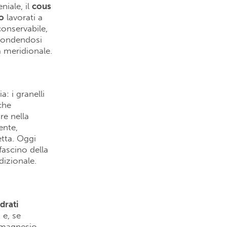
iale, il
cous
o
lavorati a
onservabile,
ffondendosi
a meridionale.
: i granelli
che
re nella
ente,
tta. Oggi
 fascino della
dizionale.
drati
 e, se
e magnesio.