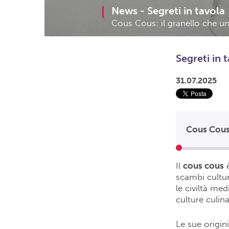
News -
Segreti in tavola
Cous Cous: il granello che u
Segreti in 
31.07.2025
Cous Cous:
Il
cous cous
è
scambi cultu
le civiltà me
culture culina
Le sue origin