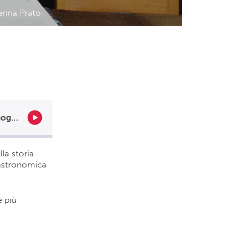
erina Prato
Clara Vada Padovani ci svela le storie delle donne importanti dell’enogastronomia: Caterina Prato
la storia
gastronomica
è più