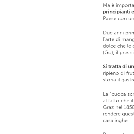
Ma è importan
principianti 
Paese con una
Due anni prim
l’arte di man
dolce che le 
(Go), il presni
Si tratta di u
ripieno di fr
storia il gas
La “cuoca scr
al fatto che 
Graz nel 1858)
rendere quest
casalinghe.