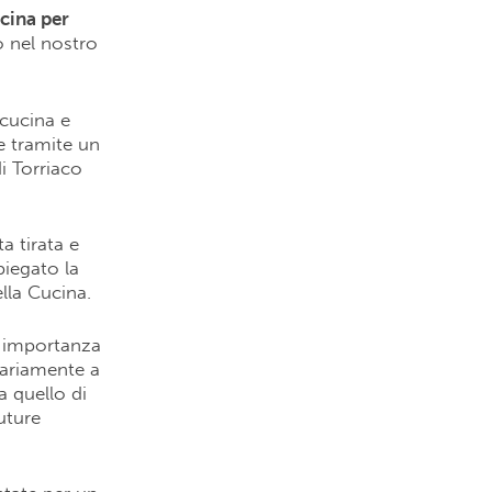
cina per
to nel nostro
 cucina e
e tramite un
i Torriaco
a tirata e
piegato la
lla Cucina.
e importanza
nariamente a
a quello di
uture