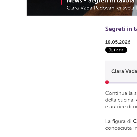
News -
Segreti in tavola
Clara Vada Padovani ci svela 
Segreti in 
18.05.2026
Continua la s
della cucina,
e autrice di 
La figura di
C
conosciuta in 