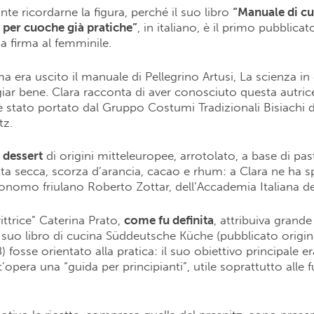
te ricordarne la figura, perché il suo libro
“Manuale di cu
e per cuoche già pratiche”
, in italiano, è il primo pubblica
 firma al femminile.
a era uscito il manuale di Pellegrino Artusi, La scienza in
giar bene. Clara racconta di aver conosciuto questa autric
è stato portato dal Gruppo Costumi Tradizionali Bisiachi d
tz.
n dessert
di origini mitteleuropee, arrotolato, a base di past
utta secca, scorza d’arancia, cacao e rhum: a Clara ne ha s
tronomo friulano Roberto Zottar, dell’Accademia Italiana de
ittrice” Caterina Prato,
come fu definita
, attribuiva grand
il suo libro di cucina Süddeutsche Küche (pubblicato origi
 fosse orientato alla pratica: il suo obiettivo principale er
’opera una “guida per principianti”, utile soprattutto alle f