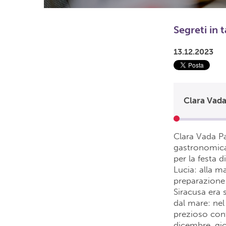
Segreti in 
13.12.2023
Clara Vada 
Clara Vada Pad
gastronomica,
per la festa d
Lucia: alla m
preparazione 
Siracusa era 
dal mare: nel
prezioso cont
dicembre, gio