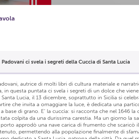
tavola
Padovani ci svela i segreti della Cuccìa di Santa Lucia
ovani, autrice di molti libri di cultura materiale e narratr
 in questa puntata ci svela i segreti di un dolce che vien
i Santa Lucia, il 13 dicembre, soprattutto in Sicilia si celeb
artire che invita a omaggiare la luce, è dedicata una partic
a base di grano. E’ la cuccìa: si racconta che nel 1646 la c
stata colpita da una durissima carestia. Ma un giorno la s
 porto approdò una nave carica di frumento che scaricò i
enuto, permettendo alla popolazione finalmente di sfamars
rno dedicato a Santa Lucia, patrona della città. Da quel