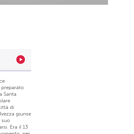
ice
e preparato
ra Santa
olare
ittà di
alvezza giunse
l suo
i. Era il 13
 momento, per