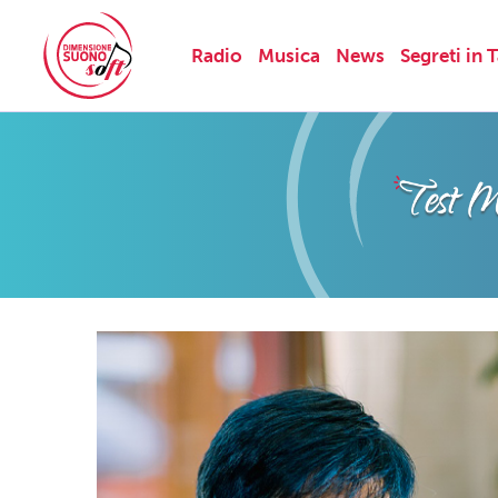
Radio
Musica
News
Segreti in 
Skip
to
content