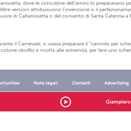
anissetta, dove le concubine dell’emiro lo preparavano per 
 Altre versioni attribuiscono l’invenzione o il perfezionam
suore di Caltanissetta o del convento di Santa Caterina a
ante il Carnevale, si usava preparare il “cannolo per sche
cotone idrofilo e ricotta alle estremità, per fare uno scher
rtunities
Note legali
Contatti
Advertising
served P.I. 01571711009 Dimensione Suono Soft -
info@dimensionesu
Giampiero