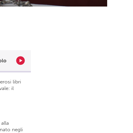
olo
rosi libri
ale: il
alla
nato negli