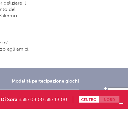
deliziare il
ento del
 Palermo.
rzo”,
zo agli amici.
Modalità partecipazione giochi
onosoft.it
 Di Sora
dalle 09:00 alle 13:00
CENTRO
NORD