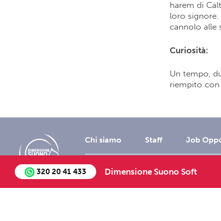
harem di Calt
loro signore.
cannolo alle 
Curiosità:
Un tempo, dur
riempito con 
Chi siamo
Staff
Job Oppo
©2018 - All Right Re
Dimensione Suono Soft
320 20 41 433