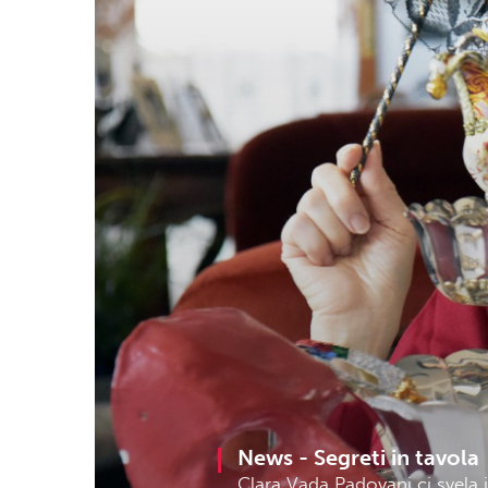
News -
Segreti in tavola
Clara Vada Padovani ci svela i 