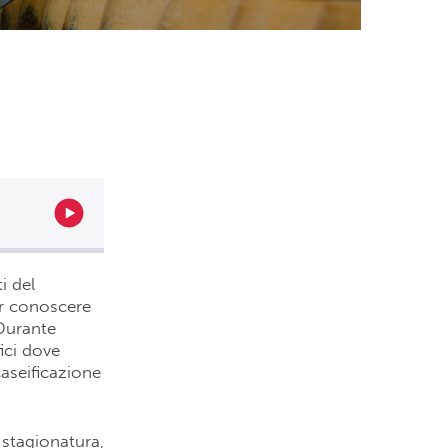
i del
er conoscere
 Durante
fici dove
caseificazione
i stagionatura,