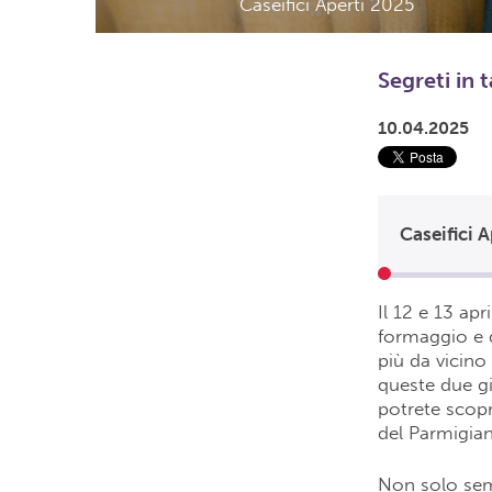
Caseifici Aperti 2025
Segreti in 
10.04.2025
Caseifici 
Il 12 e 13 ap
formaggio e d
più da vicino
queste due gio
potrete scopri
del Parmigia
Non solo sempl