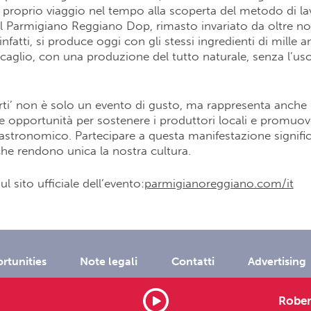
proprio viaggio nel tempo alla scoperta del metodo di l
el Parmigiano Reggiano Dop, rimasto invariato da oltre no
nfatti, si produce oggi con gli stessi ingredienti di mille an
 caglio, con una produzione del tutto naturale, senza l’uso 
erti’ non è solo un evento di gusto, ma rappresenta anche
 opportunità per sostenere i produttori locali e promuove
stronomico. Partecipare a questa manifestazione signific
 che rendono unica la nostra cultura.
ul sito ufficiale dell’evento:
parmigianoreggiano.com/it
rtunities
Note legali
Contatti
Advertising
Rober
served P.I. 01571711009 Dimensione Suono Soft -
info@dimensionesu