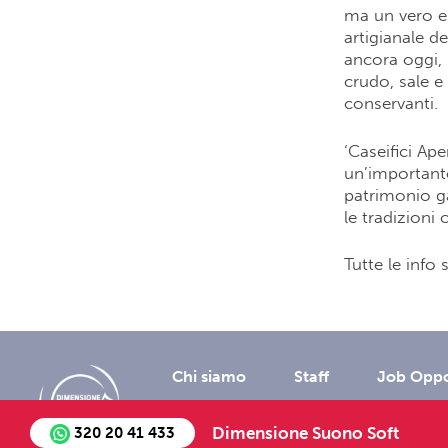
ma un vero e 
artigianale d
ancora oggi, i
crudo, sale e
conservanti.
‘Caseifici Ap
un’importante
patrimonio ga
le tradizioni
Tutte le info s
Chi siamo
Staff
Job Oppo
Dimensione Suono Soft
320 20 41 433
©2018 - All Right Re