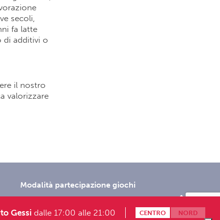
avorazione
ve secoli,
ni fa latte
di additivi o
re il nostro
a valorizzare
Modalità partecipazione giochi
to Gessi
dalle 17:00 alle 21:00
onosoft.it
CENTRO
NORD