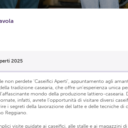
tavola
Aperti 2025
rile non perdete ‘Caseifici Aperti’, appuntamento agli amant
ella tradizione casearia, che offre un’esperienza unica p
 l’affascinante mondo della produzione lattiero-casearia.
rnate, infatti, avrete l’opportunità di visitare diversi casei
re i segreti della lavorazione del latte e delle tecniche di 
no Reggiano.
ici visite guidate ai caseifici, alle stalle e ai magazzini d