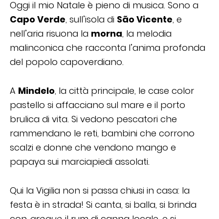
Oggi il mio Natale è pieno di musica. Sono a
Capo Verde
, sull’isola di
São Vicente
, e
nell’aria risuona la
morna
, la melodia
malinconica che racconta l’anima profonda
del popolo capoverdiano.
A
Mindelo
, la città principale, le case color
pastello si affacciano sul mare e il porto
brulica di vita. Si vedono pescatori che
rammendano le reti, bambini che corrono
scalzi e donne che vendono mango e
papaya sui marciapiedi assolati.
Qui la Vigilia non si passa chiusi in casa: la
festa è in strada! Si canta, si balla, si brinda
con
grogue
, il rum di canna locale, e si