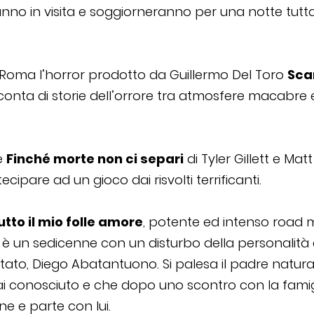
no in visita e soggiorneranno per una notte tutt
 Roma l’horror prodotto da Guillermo Del Toro
Scar
nta di storie dell’orrore tra atmosfere macabre e r
e
Finché morte non ci separi
di Tyler Gillett e Mat
cipare ad un gioco dai risvolti terrificanti.
utto il mio folle amore
, potente ed intenso road 
, è un sedicenne con un disturbo della personalità 
tato, Diego Abatantuono. Si palesa il padre natura
 conosciuto e che dopo uno scontro con la famigli
e e parte con lui.