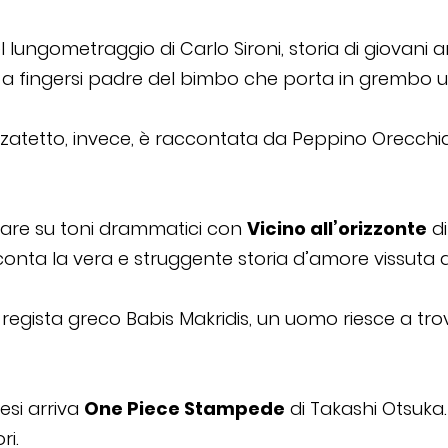
l lungometraggio di Carlo Sironi, storia di giovani
zio a fingersi padre del bimbo che porta in grembo
senzatetto, invece, è raccontata da Peppino Orecch
tare su toni drammatici con
Vicino all’orizzonte
di
ta la vera e struggente storia d’amore vissuta dal
 regista greco Babis Makridis, un uomo riesce a tro
esi arriva
One Piece Stampede
di Takashi Otsuka. 
ri.